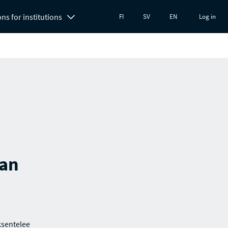
ons for institutions
FI
SV
EN
Log in
aan
ksentelee