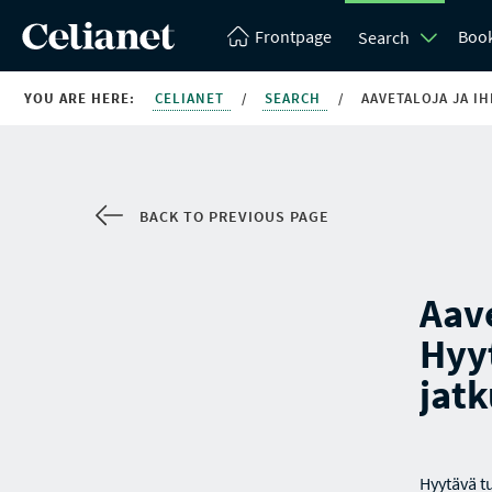
Frontpage
Boo
Search
YOU ARE HERE:
CELIANET
/
SEARCH
/
AAVETALOJA JA I
BACK TO PREVIOUS PAGE
Aave
Hyy
jat
Hyytävä t