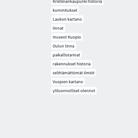
Kristiinankaupunki historia
kummitukset
Laukon kartano
linnat
museot Kuopio
Oulun linna
paikallistarinat
rakennukset historia
selittämättömät ilmiöt
Vuojoen kartano
yliluonnolliset olennot