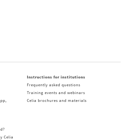
Instructions for institutions
Frequently asked questions
Training events and webinars
app,
Celia brochures and materials
rd?
ry Celia