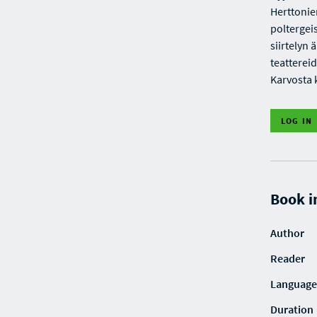
Herttonie
poltergei
siirtelyn
teatterei
Karvosta 
LOG IN
Book i
Author
Reader
Language
Duration