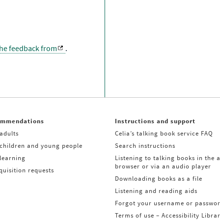
the feedback from
.
ommendations
Instructions and support
adults
Celia’s talking book service FAQ
 children and young people
Search instructions
learning
Listening to talking books in the 
browser or via an audio player
uisition requests
Downloading books as a file
Listening and reading aids
Forgot your username or passwo
Terms of use – Accessibility Libra