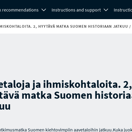
k recommendations
Instructions and support
Instructi
HMISKOHTALOITA. 2, HYYTÄVÄ MATKA SUOMEN HISTORIAAN JATKUU /
taloja ja ihmiskohtaloita. 2,
tävä matka Suomen histori
kuu
utkimusmatka Suomen kiehtovimpiin aavetaloihin jatkuu.Kuka juo