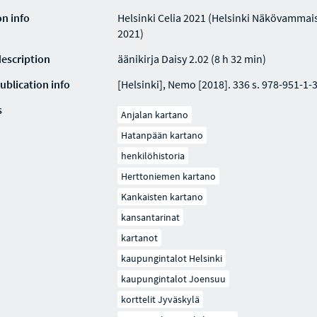
on info
Helsinki Celia 2021 (Helsinki Näkövammaist
2021)
description
äänikirja Daisy 2.02 (8 h 32 min)
ublication info
[Helsinki], Nemo [2018]. 336 s. 978-951-1-
s
Anjalan kartano
Hatanpään kartano
henkilöhistoria
Herttoniemen kartano
Kankaisten kartano
kansantarinat
kartanot
kaupungintalot Helsinki
kaupungintalot Joensuu
korttelit Jyväskylä