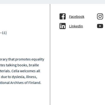
Facebook
Linkedin
–11)
a
library that promotes equality
tes talking books, braille
erials. Celia welcomes all
due to dyslexia, illness,
National Archives of Finland.