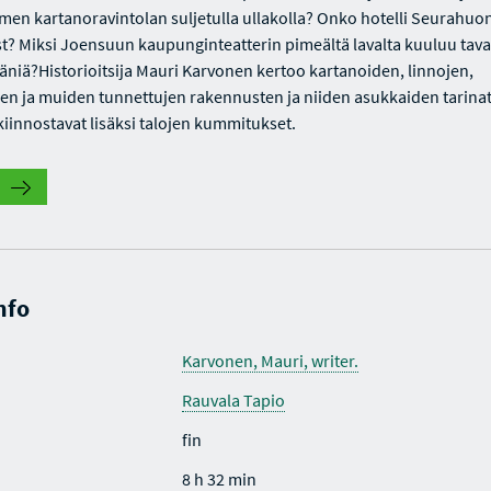
men kartanoravintolan suljetulla ullakolla? Onko hotelli Seurahuo
st? Miksi Joensuun kaupunginteatterin pimeältä lavalta kuuluu tav
 ääniä?Historioitsija Mauri Karvonen kertoo kartanoiden, linnojen,
den ja muiden tunnettujen rakennusten ja niiden asukkaiden tarinat
kiinnostavat lisäksi talojen kummitukset.
nfo
Karvonen, Mauri, writer.
Rauvala Tapio
fin
8 h 32 min