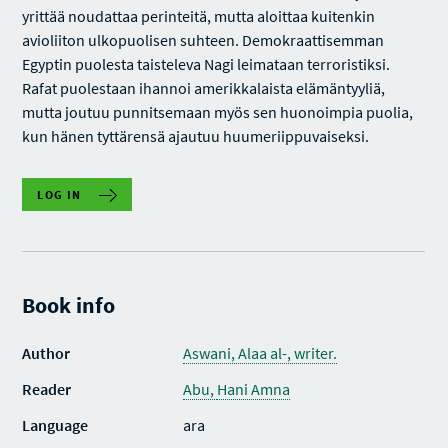
yrittää noudattaa perinteitä, mutta aloittaa kuitenkin
avioliiton ulkopuolisen suhteen. Demokraattisemman
Egyptin puolesta taisteleva Nagi leimataan terroristiksi.
Rafat puolestaan ihannoi amerikkalaista elämäntyyliä,
mutta joutuu punnitsemaan myös sen huonoimpia puolia,
kun hänen tyttärensä ajautuu huumeriippuvaiseksi.
LOG IN
Book info
Author
Aswani, Alaa al-, writer.
Reader
Abu,
Hani Amna
Language
ara