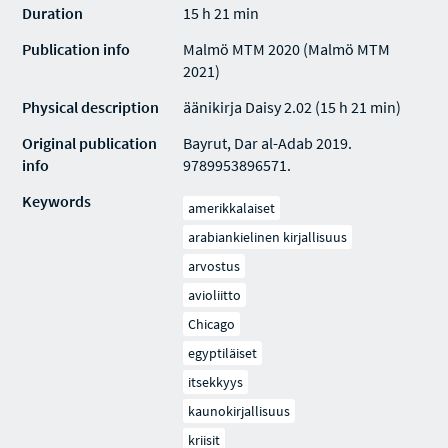
Duration
15 h 21 min
Publication info
Malmö MTM 2020 (Malmö MTM
2021)
Physical description
äänikirja Daisy 2.02 (15 h 21 min)
Original publication
Bayrut, Dar al-Adab 2019.
info
9789953896571.
Keywords
amerikkalaiset
arabiankielinen kirjallisuus
arvostus
avioliitto
Chicago
egyptiläiset
itsekkyys
kaunokirjallisuus
kriisit