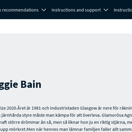
k recommendations
Instructions and support
Instructi
ggie Bain
ize 2020.Året är 1981 och industristaden Glasgow är nere för räkni
 järnhårda styre måste man kämpa för att överleva. Glamorösa Agn
 haft större drömmar än så, men så liknar hon ju en riktig stjärna, 
 upp mörkret.Men när hennes man lämnar familjen faller allt sam