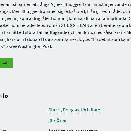
r an på barnen att fånga Agnes. Shuggie Bain, minstingen, är den
 längst. Men Shuggie drömmer sig också bort, från gruvområdet och
omgivning som aldrig låter honom glömma att han är annorlunda.
ookernominerade debutroman SHUGGIE BAIN är en berättelse om k
en har fått ett storartat mottagande och jämförts med såväl Frank M
agihara och Éduoard Louis som James Joyce. ”En debut som känn
k”, skrev Washington Post.
nfo
Stuart, Douglas, författare.
Blix Örjan
tors