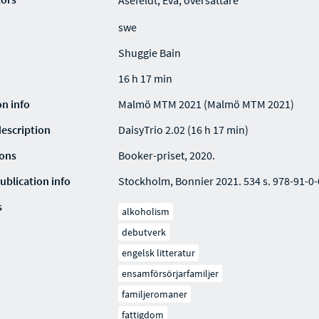
Åsefeldt, Eva, översättare
swe
Shuggie Bain
16 h 17 min
on info
Malmö MTM 2021 (Malmö MTM 2021)
description
DaisyTrio 2.02 (16 h 17 min)
ions
Booker-priset, 2020.
ublication info
Stockholm, Bonnier 2021. 534 s. 978-91-0
s
alkoholism
debutverk
engelsk litteratur
ensamförsörjarfamiljer
familjeromaner
fattigdom