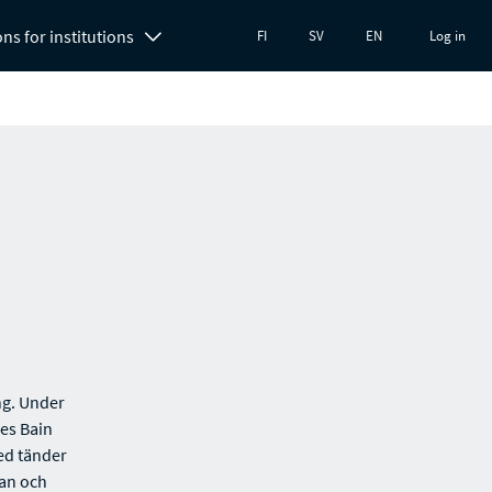
ons for institutions
FI
SV
EN
Log in
ng. Under
es Bain
med tänder
man och