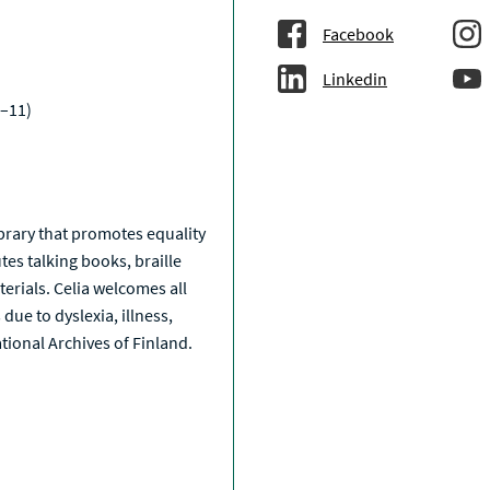
Facebook
Linkedin
–11)
a
library that promotes equality
tes talking books, braille
erials. Celia welcomes all
due to dyslexia, illness,
National Archives of Finland.