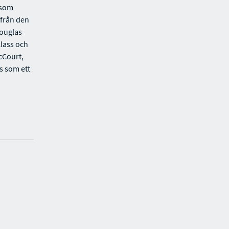
 som
 från den
Douglas
lass och
cCourt,
s som ett