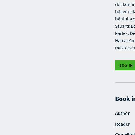
det komme
håller ut
hånfulla 
Stuarts B
kärlek. D
Hanya Yan
mästerver
LOG IN
Book i
Author
Reader
Contribu