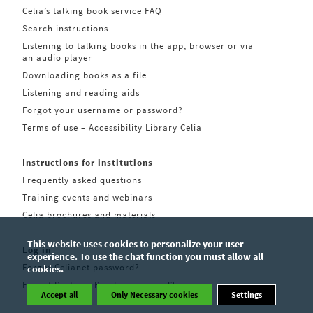
Celia’s talking book service FAQ
Search instructions
Listening to talking books in the app, browser or via
an audio player
Downloading books as a file
Listening and reading aids
Forgot your username or password?
Terms of use – Accessibility Library Celia
Instructions for institutions
Frequently asked questions
Training events and webinars
Celia brochures and materials
This website uses cookies to personalize your user
Log in
experience. To use the chat function you must allow all
Forgot Celianet password?
cookies.
Forgot Pratsam Reader password?
Accept all
Only Necessary cookies
Settings