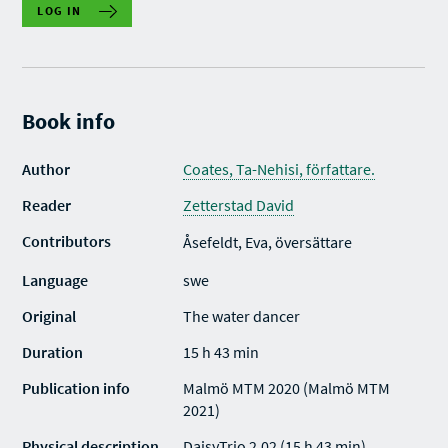
LOG IN
Book info
Author
Coates, Ta-Nehisi, författare.
Reader
Zetterstad David
Contributors
Åsefeldt, Eva, översättare
Language
swe
Original
The water dancer
Duration
15 h 43 min
Publication info
Malmö MTM 2020 (Malmö MTM
2021)
Physical description
DaisyTrio 2.02 (15 h 43 min)