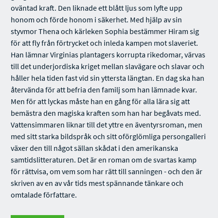
oväntad kraft. Den liknade ett blått ljus som lyfte upp
honom och förde honom i säkerhet. Med hjälp av sin
styvmor Thena och kärleken Sophia bestämmer Hiram sig
för att fly från förtrycket och inleda kampen mot slaveriet.
Han lämnar Virginias plantagers korrupta rikedomar, värvas
till det underjordiska kriget mellan slavägare och slavar och
håller hela tiden fast vid sin yttersta längtan. En dag ska han
återvända för att befria den familj som han lämnade kvar.
Men för att lyckas måste han en gång för alla lära sig att
bemästra den magiska kraften som han har begåvats med.
Vattensimmaren liknar till det yttre en äventyrsroman, men
med sitt starka bildspråk och sitt oförglömliga persongalleri
växer den till något sällan skådat i den amerikanska
samtidslitteraturen. Det är en roman om de svartas kamp
för rättvisa, om vem som har rätt till sanningen - och den är
skriven av en av vår tids mest spännande tänkare och
omtalade författare.