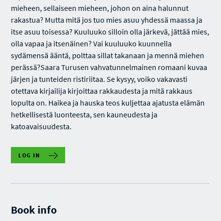
mieheen, sellaiseen mieheen, johon on aina halunnut
rakastua? Mutta mitä jos tuo mies asuu yhdessä maassa ja
itse asuu toisessa? Kuuluuko silloin olla järkevä, jättää mies,
olla vapaa ja itsenäinen? Vai kuuluuko kuunnella
sydämensä ääntä, polttaa sillat takanaan ja mennä miehen
perässä?Saara Turusen vahvatunnelmainen romaani kuvaa
järjen ja tunteiden ristiriitaa. Se kysyy, voiko vakavasti
otettava kirjailija kirjoittaa rakkaudesta ja mitä rakkaus
lopulta on. Haikea ja hauska teos kuljettaa ajatusta elämän
hetkellisestä luonteesta, sen kauneudesta ja
katoavaisuudesta.
LOG IN
Book info