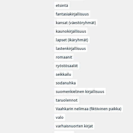
etsintä
fantasiakirjallisuus
kansat (väestöryhmät)
kaunokirjallisuus
lapset (ikäryhmät)
lastenkirjallisuus
romaanit
ryöstösaaliit
seikkailu
sodanuhka
suomenkielinen kirjallisuus
taruolennot
Vaahkarin nelimaa (fiktiivinen paikka)
valo
varhaisnuorten kirjat