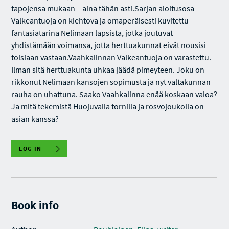
tapojensa mukaan – aina tähän asti.Sarjan aloitusosa
Valkeantuoja on kiehtova ja omaperäisesti kuvitettu
fantasiatarina Nelimaan lapsista, jotka joutuvat
yhdistämään voimansa, jotta herttuakunnat eivät nousisi
toisiaan vastaan.Vaahkalinnan Valkeantuoja on varastettu.
Ilman sitä herttuakunta uhkaa jäädä pimeyteen. Joku on
rikkonut Nelimaan kansojen sopimusta ja nyt valtakunnan
rauha on uhattuna. Saako Vaahkalinna enää koskaan valoa?
Ja mitä tekemistä Huojuvalla tornilla ja rosvojoukolla on
asian kanssa?
LOG IN
Book info