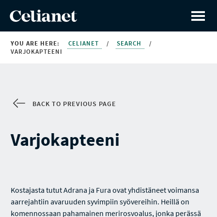
YOU ARE HERE:
CELIANET
/
SEARCH
/
VARJOKAPTEENI
BACK TO PREVIOUS PAGE
Varjokapteeni
Kostajasta tutut Adrana ja Fura ovat yhdistäneet voimansa
aarrejahtiin avaruuden syvimpiin syövereihin. Heillä on
komennossaan pahamainen merirosvoalus, jonka perässä