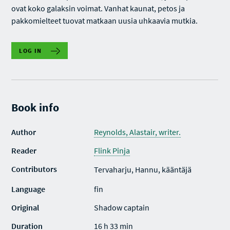
ovat koko galaksin voimat. Vanhat kaunat, petos ja
pakkomielteet tuovat matkaan uusia uhkaavia mutkia.
LOG IN
Book info
Author
Reynolds, Alastair, writer.
Reader
Flink Pinja
Contributors
Tervaharju, Hannu, kääntäjä
Language
fin
Original
Shadow captain
Duration
16 h 33 min