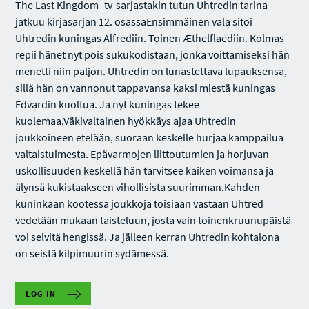
The Last Kingdom -tv-sarjastakin tutun Uhtredin tarina
jatkuu kirjasarjan 12. osassaEnsimmäinen vala sitoi
Uhtredin kuningas Alfrediin. Toinen Æthelflaediin. Kolmas
repii hänet nyt pois sukukodistaan, jonka voittamiseksi hän
menetti niin paljon. Uhtredin on lunastettava lupauksensa,
sillä hän on vannonut tappavansa kaksi miestä kuningas
Edvardin kuoltua. Ja nyt kuningas tekee
kuolemaa.Väkivaltainen hyökkäys ajaa Uhtredin
joukkoineen etelään, suoraan keskelle hurjaa kamppailua
valtaistuimesta. Epävarmojen liittoutumien ja horjuvan
uskollisuuden keskellä hän tarvitsee kaiken voimansa ja
älynsä kukistaakseen vihollisista suurimman.Kahden
kuninkaan kootessa joukkoja toisiaan vastaan Uhtred
vedetään mukaan taisteluun, josta vain toinenkruunupäistä
voi selvitä hengissä. Ja jälleen kerran Uhtredin kohtalona
on seistä kilpimuurin sydämessä.
LOG IN