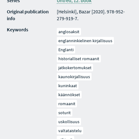
Series
Uhtred, 12. book
Original publication
[Helsinki], Bazar [2020]. 978-952-
info
279-919-7.
Keywords
anglosaksit
englanninkielinen kirjallisuus
Englanti
historialliset romaanit
jatkokertomukset
kaunokirjallisuus
kuninkaat
käännökset
romaanit
soturit
uskollisuus
valtataistelu