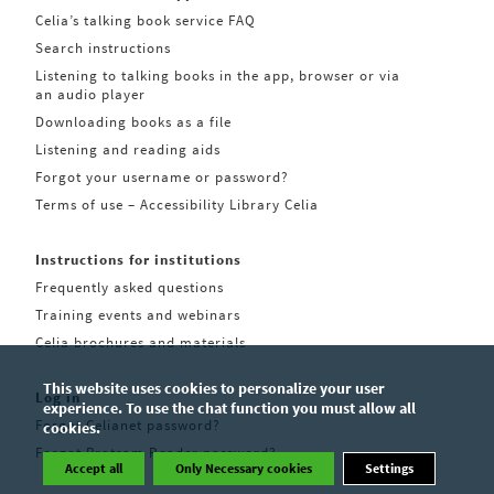
Celia’s talking book service FAQ
Search instructions
Listening to talking books in the app, browser or via
an audio player
Downloading books as a file
Listening and reading aids
Forgot your username or password?
Terms of use – Accessibility Library Celia
Instructions for institutions
Frequently asked questions
Training events and webinars
Celia brochures and materials
This website uses cookies to personalize your user
Log in
experience. To use the chat function you must allow all
Forgot Celianet password?
cookies.
Forgot Pratsam Reader password?
Accept all
Only Necessary cookies
Settings