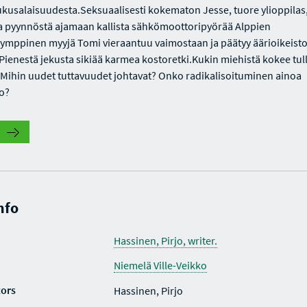
ukusalaisuudesta.Seksuaalisesti kokematon Jesse, tuore ylioppilas,
 pyynnöstä ajamaan kallista sähkömoottoripyörää Alppien
kymppinen myyjä Tomi vieraantuu vaimostaan ja päätyy äärioikeistol
. Pienestä jekusta sikiää karmea kostoretki.Kukin miehistä kokee tu
. Mihin uudet tuttavuudet johtavat? Onko radikalisoituminen ainoa
o?
nfo
Hassinen, Pirjo, writer.
Niemelä Ville-Veikko
tors
Hassinen, Pirjo