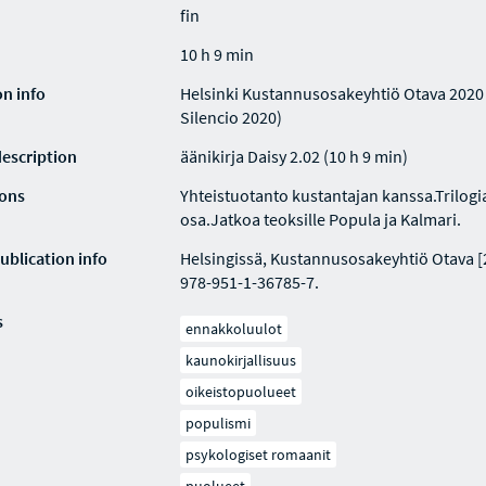
fin
10 h 9 min
on info
Helsinki Kustannusosakeyhtiö Otava 2020 
Silencio 2020)
description
äänikirja Daisy 2.02 (10 h 9 min)
ions
Yhteistuotanto kustantajan kanssa.Trilog
osa.Jatkoa teoksille Popula ja Kalmari.
ublication info
Helsingissä, Kustannusosakeyhtiö Otava [
978-951-1-36785-7.
s
ennakkoluulot
kaunokirjallisuus
oikeistopuolueet
populismi
psykologiset romaanit