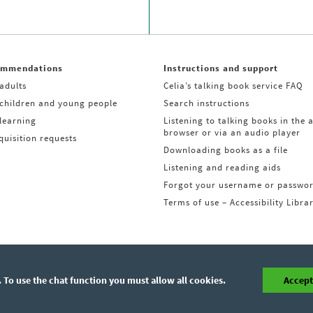
ommendations
Instructions and support
adults
Celia’s talking book service FAQ
 children and young people
Search instructions
learning
Listening to talking books in the 
browser or via an audio player
uisition requests
Downloading books as a file
Listening and reading aids
Forgot your username or passwo
Terms of use – Accessibility Libra
 To use the chat function you must allow all cookies.
Accept 