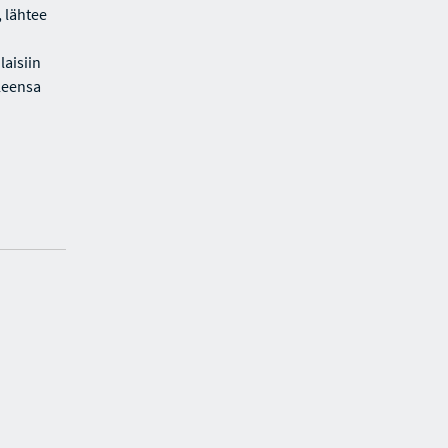
 lähtee
aisiin
lleensa