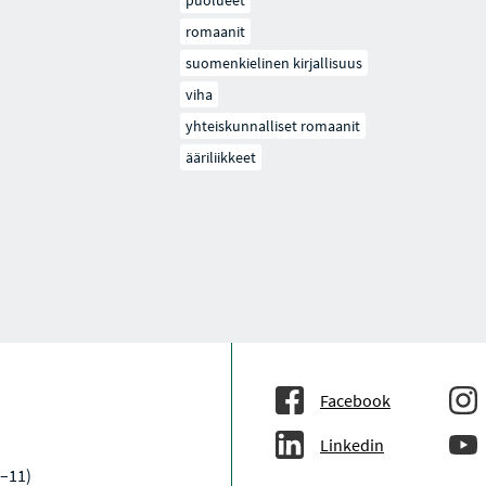
puolueet
romaanit
suomenkielinen kirjallisuus
viha
yhteiskunnalliset romaanit
ääriliikkeet
Facebook
Linkedin
–11)