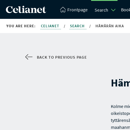
Frontpage
Boo
Search
YOU ARE HERE:
CELIANET
/
SEARCH
/
HÄMÄRÄN AIKA
BACK TO PREVIOUS PAGE
Häm
Kolme mie
oikeistop
tyttärensä
maahanmuu