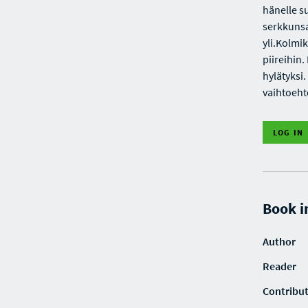
hänelle s
serkkunsa
yli.Kolmi
piireihin
hylätyksi
vaihtoeht
LOG IN
Book i
Author
Reader
Contribu