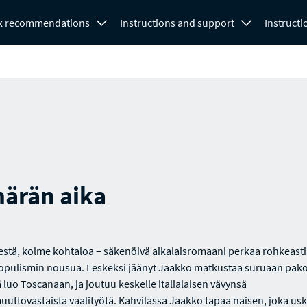
k recommendations
Instructions and support
Instructi
ärän aika
stä, kolme kohtaloa – säkenöivä aikalaisromaani perkaa rohkeasti
opulismin nousua. Leskeksi jäänyt Jaakko matkustaa suruaan pak
 luo Toscanaan, ja joutuu keskelle italialaisen vävynsä
ttovastaista vaalityötä. Kahvilassa Jaakko tapaa naisen, joka us