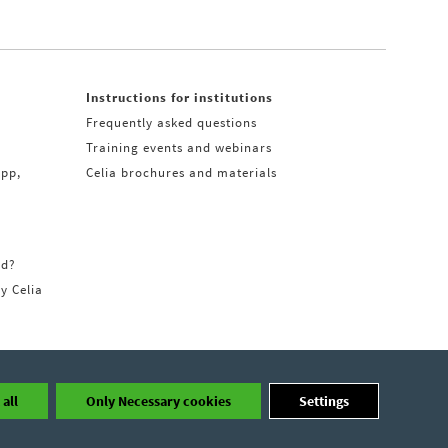
Instructions for institutions
Frequently asked questions
Training events and webinars
app,
Celia brochures and materials
rd?
ry Celia
all
Only Necessary cookies
Settings