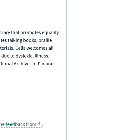
a
library that promotes equality
tes talking books, braille
erials. Celia welcomes all
due to dyslexia, illness,
National Archives of Finland.
the feedback from
.