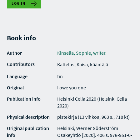
LOG IN
Book info
Author
Kinsella, Sophie, writer.
Contributors
Kattelus, Kaisa, kääntäjä
Language
fin
Original
I owe you one
Publication info
Helsinki Celia 2020 (Helsinki Celia
2020)
Physical description
pistekirja (13 vihkoa, 963 s., 718 kt)
Original publication
Helsinki, Werner Söderström
info
Osakeyhtiö [2020]. 406 s. 978-951-0-