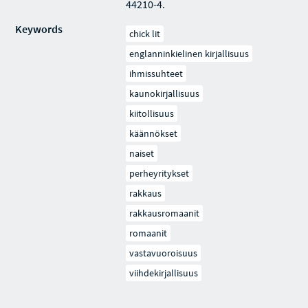
44210-4.
Keywords
chick lit
englanninkielinen kirjallisuus
ihmissuhteet
kaunokirjallisuus
kiitollisuus
käännökset
naiset
perheyritykset
rakkaus
rakkausromaanit
romaanit
vastavuoroisuus
viihdekirjallisuus