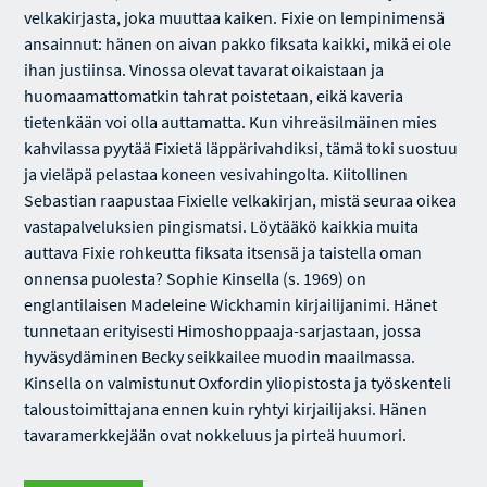
velkakirjasta, joka muuttaa kaiken. Fixie on lempinimensä
ansainnut: hänen on aivan pakko fiksata kaikki, mikä ei ole
ihan justiinsa. Vinossa olevat tavarat oikaistaan ja
huomaamattomatkin tahrat poistetaan, eikä kaveria
tietenkään voi olla auttamatta. Kun vihreäsilmäinen mies
kahvilassa pyytää Fixietä läppärivahdiksi, tämä toki suostuu
ja vieläpä pelastaa koneen vesivahingolta. Kiitollinen
Sebastian raapustaa Fixielle velkakirjan, mistä seuraa oikea
vastapalveluksien pingismatsi. Löytääkö kaikkia muita
auttava Fixie rohkeutta fiksata itsensä ja taistella oman
onnensa puolesta? Sophie Kinsella (s. 1969) on
englantilaisen Madeleine Wickhamin kirjailijanimi. Hänet
tunnetaan erityisesti Himoshoppaaja-sarjastaan, jossa
hyväsydäminen Becky seikkailee muodin maailmassa.
Kinsella on valmistunut Oxfordin yliopistosta ja työskenteli
taloustoimittajana ennen kuin ryhtyi kirjailijaksi. Hänen
tavaramerkkejään ovat nokkeluus ja pirteä huumori.