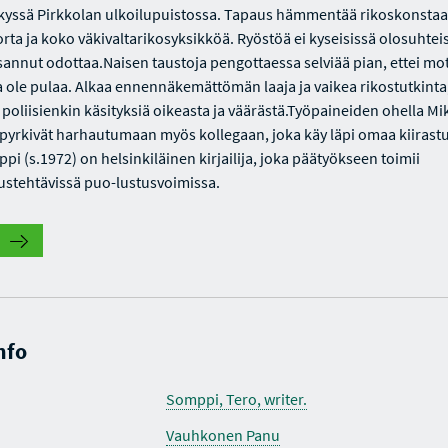
yssä Pirkkolan ulkoilupuistossa. Tapaus hämmentää rikoskonstaa
rta ja koko väkivaltarikosyksikköä. Ryöstöä ei kyseisissä olosuhteis
annut odottaa.Naisen taustoja pengottaessa selviää pian, ettei mot
 ole pulaa. Alkaa ennennäkemättömän laaja ja vaikea rikostutkinta
e poliisienkin käsityksiä oikeasta ja väärästä.Työpaineiden ohella M
 pyrkivät harhautumaan myös kollegaan, joka käy läpi omaa kiirastu
i (s.1972) on helsinkiläinen kirjailija, joka päätyökseen toimii
uustehtävissä puo-lustusvoimissa.
nfo
Somppi, Tero, writer.
Vauhkonen Panu