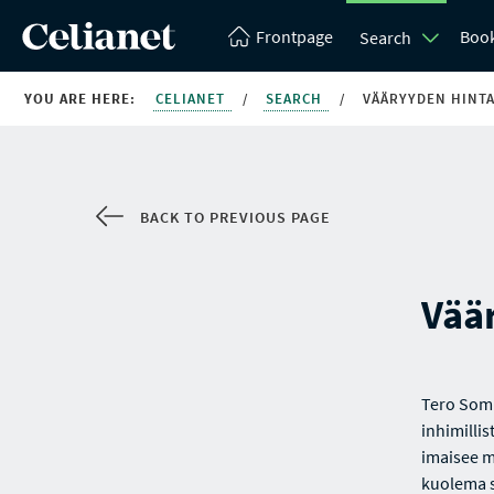
Frontpage
Boo
Search
YOU ARE HERE:
CELIANET
/
SEARCH
/
VÄÄRYYDEN HINTA
BACK TO PREVIOUS PAGE
Vää
Tero Somp
inhimilli
imaisee m
kuolema s