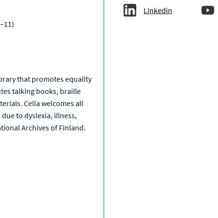
Linkedin
–11)
a
library that promotes equality
tes talking books, braille
erials. Celia welcomes all
due to dyslexia, illness,
National Archives of Finland.