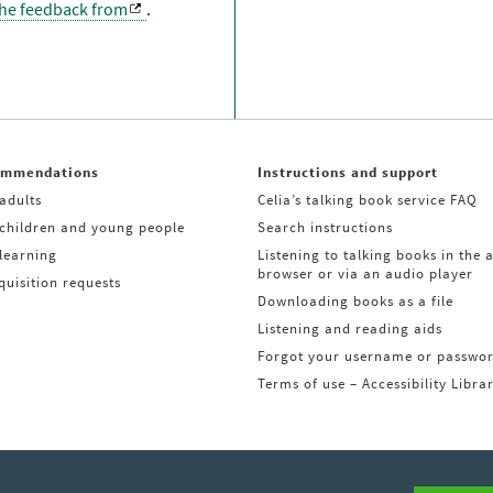
the feedback from
.
ommendations
Instructions and support
adults
Celia’s talking book service FAQ
 children and young people
Search instructions
learning
Listening to talking books in the 
browser or via an audio player
uisition requests
Downloading books as a file
Listening and reading aids
Forgot your username or passwo
Terms of use – Accessibility Libra