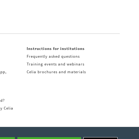
Instructions for institutions
Frequently asked questions
Training events and webinars
app,
Celia brochures and materials
rd?
ry Celia