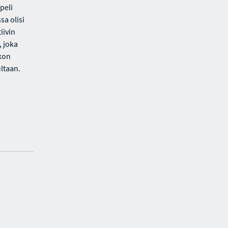
peli
sa olisi
iivin
, joka
ikon
ltaan.