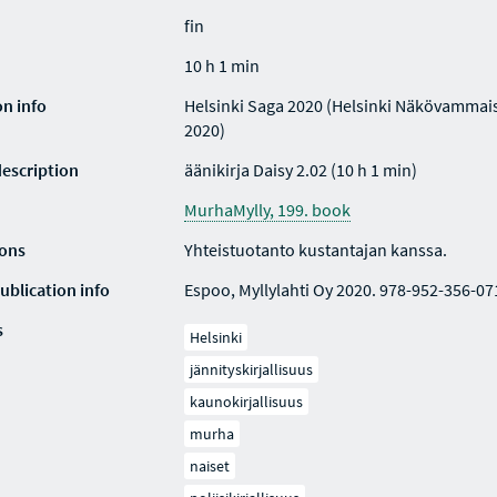
fin
10 h 1 min
on info
Helsinki Saga 2020 (Helsinki Näkövammaist
2020)
description
äänikirja Daisy 2.02 (10 h 1 min)
MurhaMylly, 199. book
ions
Yhteistuotanto kustantajan kanssa.
ublication info
Espoo, Myllylahti Oy 2020. 978-952-356-07
s
Helsinki
jännityskirjallisuus
kaunokirjallisuus
murha
naiset