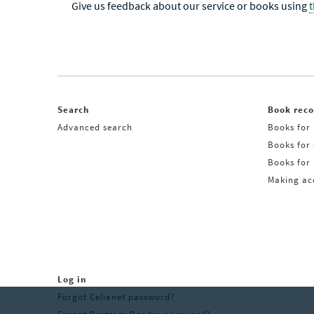
Give us feedback about our service or books using
Search
Book rec
Advanced search
Books for 
Books for
Books for 
Making acq
Log in
Forgot Celianet password?