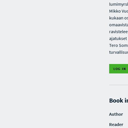
lumimyrsk
Mikko Vuo
kukaan os
omaavista
ravistele
ajatukset
Tero Sompp
turvallis
LOG IN
Book i
Author
Reader