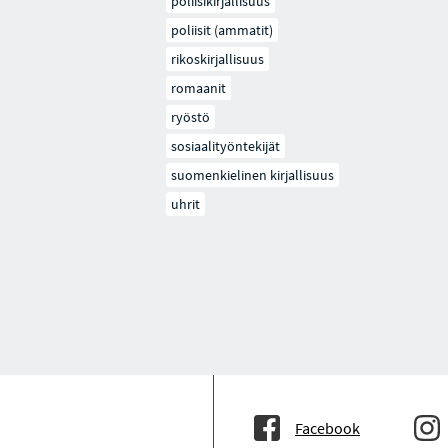
poliisikirjallisuus
poliisit (ammatit)
rikoskirjallisuus
romaanit
ryöstö
sosiaalityöntekijät
suomenkielinen kirjallisuus
uhrit
Facebook