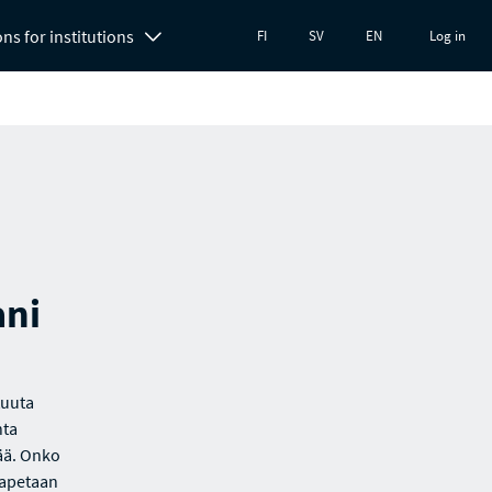
ons for institutions
FI
SV
EN
Log in
ani
tuuta
nta
tää. Onko
tapetaan