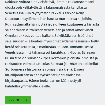
Rakkaus voittaa ainaViehättävä, lämmin rakkausromaani
ujosta opiskelijatytöstä ja taianomaisesta kahvilasta
Venetsiassa.Kun täyttymätön rakkaus särkee Nelly
Delacourtin sydämen, hän hautaa murheensa kirjoihin.
Kuin sattumalta hän löytää isoäidilleen kuuluneesta kirjasta
salaperäisen viittauksen Venetsiaan ja sanat Amor Vincit
Omnia, rakkaus voittaa kaiken. Selvittääkseen isoäitinsä
salaisuuden – ja kenties myös omat sydämenasiansa – Nelly
kerää rohkeutensa ja matkustaa Italiaan. Romanttisessa
Venetsiassa mitä tahansa voi tapahtua… Nicolas Barreaun
uusin teos on suloisenkirpeä kertomus pienistä ihmeistä ja
rakkauden voimasta.Nicolas Barreau (s. 1980) on opiskellut
Sorbonnessa historiaa ja romaanisia kieliä. Ennen
kirjailijanuraansa hän työskenteli pariisilaisessa
kirjakaupassa. Hänen teoksiaan on käännetty yli
kahdellekymmenelle kielelle.
LOG IN