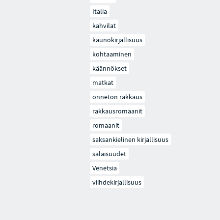
Italia
kahvilat
kaunokirjallisuus
kohtaaminen
käännökset
matkat
onneton rakkaus
rakkausromaanit
romaanit
saksankielinen kirjallisuus
salaisuudet
Venetsia
viihdekirjallisuus