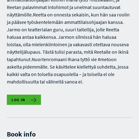
Reetan palavimmat intohimot ja unelmat suuntautuvat
näyttämölle.Reetta on onnesta sekaisin, kun hän saa roolin
ja pääsee työskentelemään ammattilaisohjaajan kanssa.
Jarmo on teatterialan guru, suuri taiteilija, jolle Reetta
haluaa antaa kaikkensa. Jarmon silmissä hän haluaa
loistaa, olla mielenkiintoinen ja vakavasti otettava nouseva
näyttelijälupaus. Tästä tulisi parasta, mitä Reetalle on ikinä
tapahtunut.Nuortenromaani Ihana tyttö vie #metoon
askelta pidemmälle. Se käsittelee kiellettyä suhdetta, jossa
kaikki valta on toisella osapuolella – ja toisella ei ole
mahdollisuutta tai välineitä sanoa ei.
LOG IN
Book info