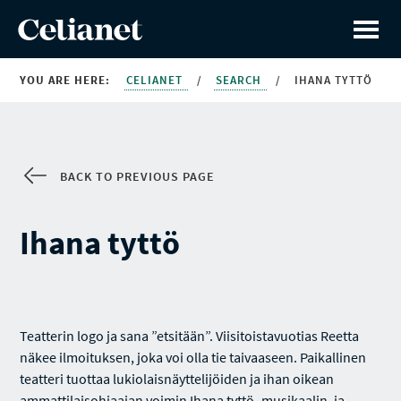
YOU ARE HERE:
CELIANET
/
SEARCH
/
IHANA TYTTÖ
BACK TO PREVIOUS PAGE
Ihana tyttö
Teatterin logo ja sana ”etsitään”. Viisitoistavuotias Reetta
näkee ilmoituksen, joka voi olla tie taivaaseen. Paikallinen
teatteri tuottaa lukiolaisnäyttelijöiden ja ihan oikean
ammattilaisohjaajan voimin Ihana tyttö -musikaalin, ja