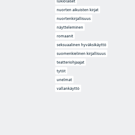
lukiolaiset
nuorten aikuisten kirjat
nuortenkirjallisuus
näytteleminen
romaanit
seksuaalinen hyväksikäyttö
suomenkielinen kirjallisuus
teatteriohjaajat
tytöt
unelmat
vallankäyttö