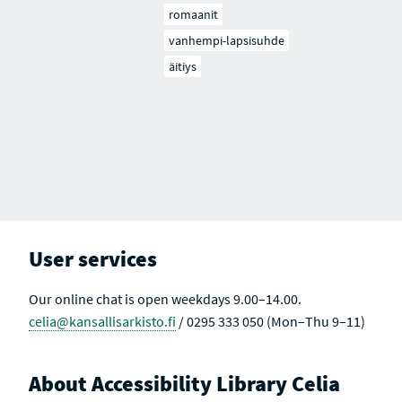
romaanit
vanhempi-lapsisuhde
äitiys
User services
Our online chat is open weekdays 9.00–14.00.
celia@kansallisarkisto.fi
/ 0295 333 050 (Mon–Thu 9–11)
About Accessibility Library Celia