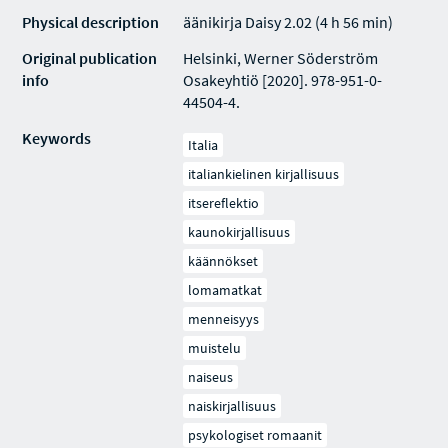
Physical description
äänikirja Daisy 2.02 (4 h 56 min)
Original publication
Helsinki, Werner Söderström
info
Osakeyhtiö [2020]. 978-951-0-
44504-4.
Keywords
Italia
italiankielinen kirjallisuus
itsereflektio
kaunokirjallisuus
käännökset
lomamatkat
menneisyys
muistelu
naiseus
naiskirjallisuus
psykologiset romaanit