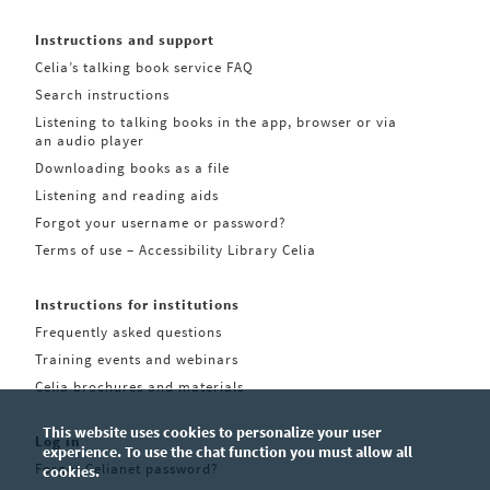
Instructions and support
Celia’s talking book service FAQ
Search instructions
Listening to talking books in the app, browser or via
an audio player
Downloading books as a file
Listening and reading aids
Forgot your username or password?
Terms of use – Accessibility Library Celia
Instructions for institutions
Frequently asked questions
Training events and webinars
Celia brochures and materials
This website uses cookies to personalize your user
Log in
experience. To use the chat function you must allow all
Forgot Celianet password?
cookies.