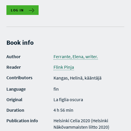
LOG IN
Book info
Author
Ferrante, Elena, writer.
Reader
Flink Pinja
Contributors
Kangas, Helinä, kääntäjä
Language
fin
Original
La figlia oscura
Duration
4 h 56 min
Publication info
Helsinki Celia 2020 (Helsinki
Näkövammaisten liitto 2020)