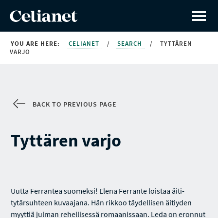
YOU ARE HERE:
CELIANET
/
SEARCH
/
TYTTÄREN
VARJO
BACK TO PREVIOUS PAGE
Tyttären varjo
Uutta Ferrantea suomeksi! Elena Ferrante loistaa äiti-
tytärsuhteen kuvaajana. Hän rikkoo täydellisen äitiyden
myyttiä julman rehellisessä romaanissaan. Leda on eronnut