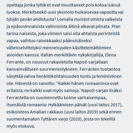
opettaja jonka tyttäret ovat muuttaneet pois kotoa isänsä
luokse. Merkitseekö uusi yksinolo huikaisevaa vapautta vai
tyhjän pesän ahdistusta? Lomalla muistot omista vaikeista
ja epäsovinnaisista valinnoista äitinä alkavat piinata. Pian
tarina naisesta, joka viimein saisi olla ahtaista perinteistä
vapaa, vaihtuu raivokkaaksi päänsisäiseksi
välienselvittelyksi menneisyyden käsittelemättömien
asioiden kanssa. Italian merkittävin nykykirjailija, Elena
Ferrante, on noussut rakastetulla Napoli-sarjallaan
kansainväliseen suurmenestykseen. Ferranten tuotantoa
sävyttää vahva henkilökohtaisuuden tuntu ja feministinen
ote. Hänestä on sanottu: ”Kaikki hänen romaaninsa ovat
erilaisia; ne kaikki ovat myös samoja.”Napoli-sarjan lisäksi
Ferrantelta on suomennettu kolme varhaisempaa,
itsenäistä romaania: Hylkäämisen päivät (uusi laitos 2017),
esikoisteos Amalian rakkaus (uusi laitos 2019) sekä ennen
suomentamaton Tyttären varjo (2020), josta on tekeillä
myös elokuva.