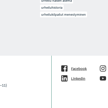
urheilu naisen asema
urheiluhistoria
urheilukilpailut menestyminen
Facebook
Linkedin
–11)
a