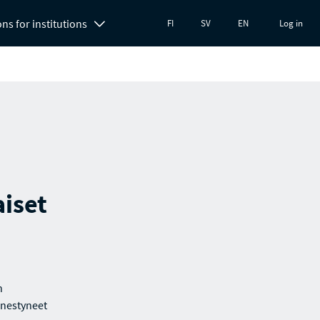
ons for institutions
FI
SV
EN
Log in
iset
n
enestyneet