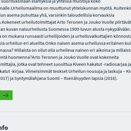
t suorituksillaan elämyksiä ja yhteisiä muistoja koko
alle.Urheilumaailma on muuttunut yhteiskunnan myötä. Kuitenki
lun asema puhuttaa yhä, varsinkin taloudellisia korvauksia
a.Kokeneet urheilutoimittajat Arto Teronen ja Jouko Vuolle piirtävä
an kuvan naisurheilusta Suomessa 1900-luvun alusta nykypäivään.
 on mukana runsaasti urheilijoiden ja urheiluvaikuttajien kiinnost
a urheilun eri alueilta.Onko naisen asema urheilussa erilainen k
assa? Millaista on ollut olla urheileva nainen eri aikoina ja millaist
entä huomenna?Arto Teronen ja Jouko Vuolle ovat kokeneita
mittajia, jotka ovat tehneet suosittua Kiveen hakatut -radiosarjaa j
katut -kirjaa. Viimeisimmät teokset Urheilun nousuja ja laskuja – K
2017) ja Syntymälahjana Suomi – Itsenäisyyden lapsia (2016).
nfo