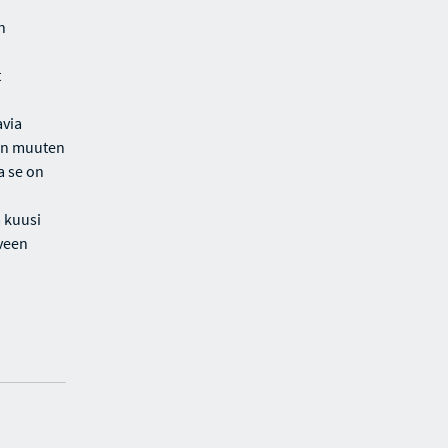
n
t
avia
uin muuten
a se on
a kuusi
iveen