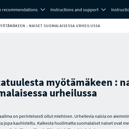
k recommendations
Instructions and support
Instructi
YÖTÄMÄKEEN : NAISET SUOMALAISESSA URHEILUSSA
tatuulesta myötämäkeen : na
malaisessa urheilussa
ailma on perinteisesti ollut miehinen. Urheilevia naisia on aiemmi
 ja jopa kauhisteltu. Kaikesta huolimatta suomalaiset naiset ovat m