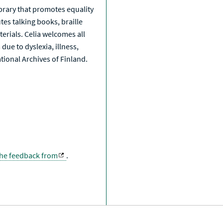
library that promotes equality
tes talking books, braille
erials. Celia welcomes all
due to dyslexia, illness,
National Archives of Finland.
the feedback from
.