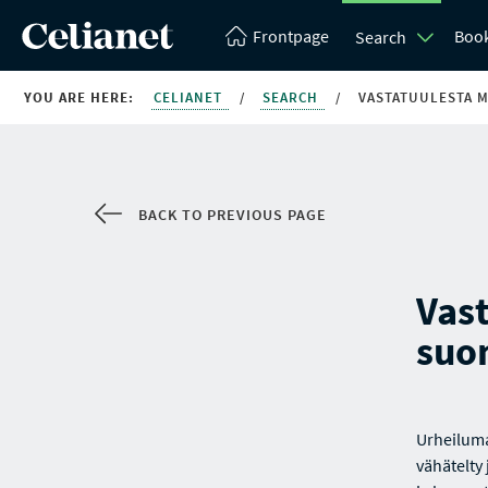
Frontpage
Boo
Search
YOU ARE HERE:
CELIANET
/
SEARCH
/
VASTATUULESTA M
BACK TO PREVIOUS PAGE
Vas
suo
Urheiluma
vähätelty