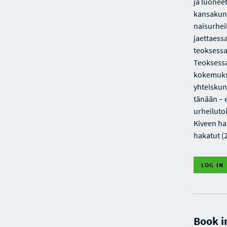
ja luonee
kansakunn
naisurhei
jaettaess
teoksessa
Teoksessa
kokemuksi
yhteiskunn
tänään – 
urheilutoi
Kiveen ha
hakatut (
LOG IN
Book i