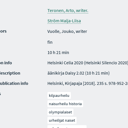
Teronen, Arto, writer.
Ström Maija-Liisa
tors
Vuolle, Jouko, writer
fin
10 h 21 min
on info
Helsinki Celia 2020 (Helsinki Silencio 2020
description
äänikirja Daisy 2.02 (10 h 21 min)
ublication info
Helsinki, Kirjapaja [2018]. 235 s. 978-952-
s
kilpaurheilu
naisurheilu historia
olympialaiset
urheilijat naiset