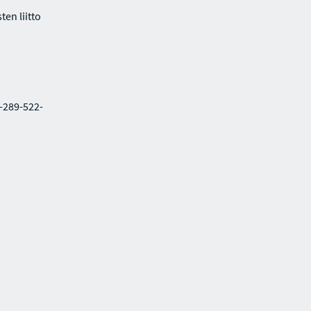
en liitto
2-289-522-