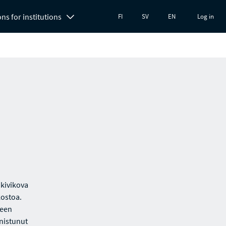
ons for institutions
FI
SV
EN
Log in
 kivikova
kostoa.
seen
nnistunut