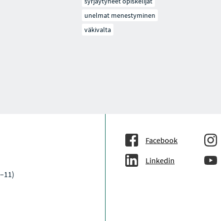
syrjäytyneet opiskelijat
unelmat menestyminen
väkivalta
Facebook
Linkedin
–11)
a