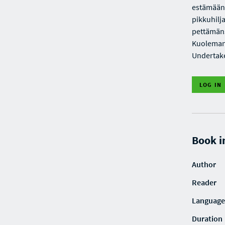
estämään.
pikkuhilj
pettämäns
Kuolemanl
Undertake
LOG IN
Book i
Author
Reader
Language
Duration