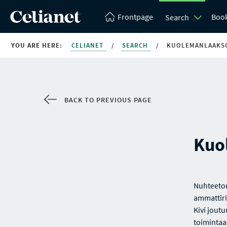
Frontpage
Boo
Search
YOU ARE HERE:
CELIANET
/
SEARCH
/
KUOLEMANLAAKS
BACK TO PREVIOUS PAGE
Kuo
Nuhteeton
ammattiri
Kivi jout
toimintaa