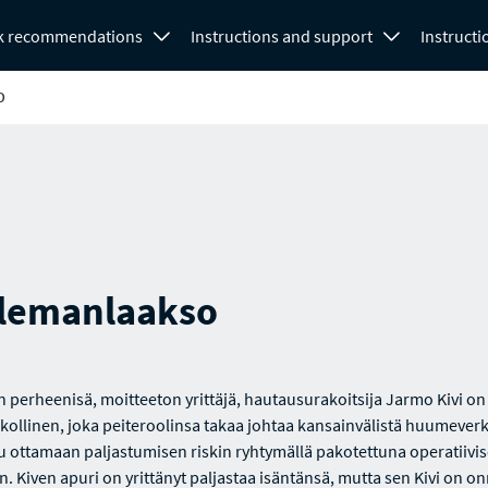
k recommendations
Instructions and support
Instructi
O
lemanlaakso
 perheenisä, moitteeton yrittäjä, hautausurakoitsija Jarmo Kivi on
kollinen, joka peiteroolinsa takaa johtaa kansainvälistä huumever
uu ottamaan paljastumisen riskin ryhtymällä pakotettuna operatiivi
n. Kiven apuri on yrittänyt paljastaa isäntänsä, mutta sen Kivi on o