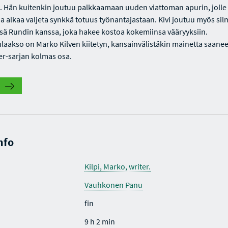
 Hän kuitenkin joutuu palkkaamaan uuden viattoman apurin, jolle
aa alkaa valjeta synkkä totuus työnantajastaan. Kivi joutuu myös si
ä Rundin kanssa, joka hakee kostoa kokemiinsa vääryyksiin.
aakso on Marko Kilven kiitetyn, kansainvälistäkin mainetta saane
r-sarjan kolmas osa.
nfo
Kilpi, Marko, writer.
Vauhkonen Panu
fin
9 h 2 min