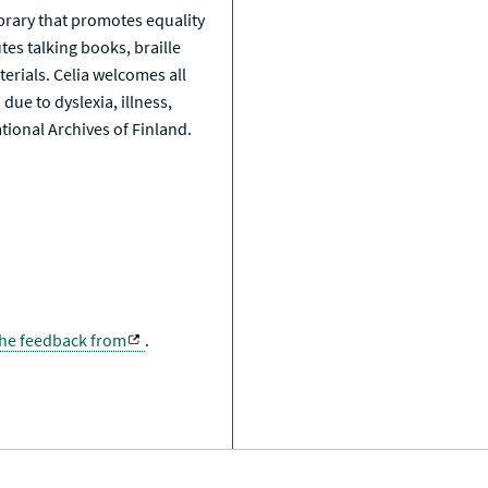
library that promotes equality
tes talking books, braille
erials. Celia welcomes all
due to dyslexia, illness,
National Archives of Finland.
the feedback from
.