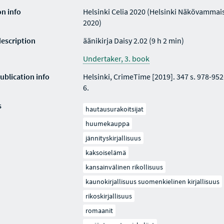
on info
Helsinki Celia 2020 (Helsinki Näkövammaist
2020)
description
äänikirja Daisy 2.02 (9 h 2 min)
Undertaker, 3. book
ublication info
Helsinki, CrimeTime [2019]. 347 s. 978-95
6.
s
hautausurakoitsijat
huumekauppa
jännityskirjallisuus
kaksoiselämä
kansainvälinen rikollisuus
kaunokirjallisuus suomenkielinen kirjallisuus
rikoskirjallisuus
romaanit