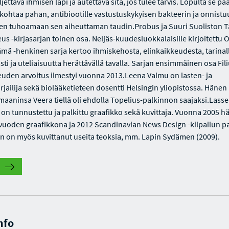
jettava ihmisen läpi ja autettava sitä, jos tulee tarvis. Lopulta se pä
 kohtaa pahan, antibiootille vastustuskykyisen bakteerin ja onnistu
en tuhoamaan sen aiheuttaman taudin.Probus ja Suuri Suoliston T
us -kirjasarjan toinen osa. Neljäs-kuudesluokkalaisille kirjoitettu O
ämä -henkinen sarja kertoo ihmiskehosta, elinkaikkeudesta, tarinall
sti ja uteliaisuutta herättävällä tavalla. Sarjan ensimmäinen osa Fili
euden arvoitus ilmestyi vuonna 2013.Leena Valmu on lasten- ja
rjailija sekä biolääketieteen dosentti Helsingin yliopistossa. Hänen
maaninsa Veera tiellä oli ehdolla Topelius-palkinnon saajaksi.Lasse
on tunnustettu ja palkittu graafikko sekä kuvittaja. Vuonna 2005 h
n vuoden graafikkona ja 2012 Scandinavian News Design -kilpailun p
än on myös kuvittanut useita teoksia, mm. Lapin Sydämen (2009).
nfo