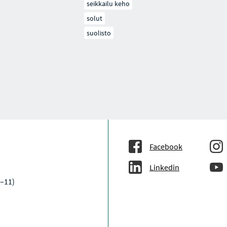
seikkailu keho
solut
suolisto
Facebook
Linkedin
–11)
a