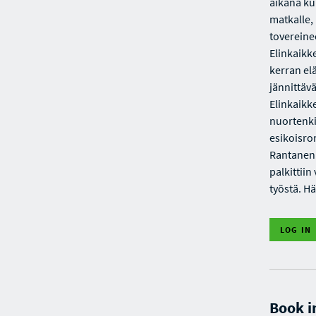
aikana kul
matkalle,
tovereine
Elinkaikke
kerran el
jännittävä
Elinkaikk
nuortenki
esikoisro
Rantanen 
palkittii
työstä. H
LOG IN
Book i