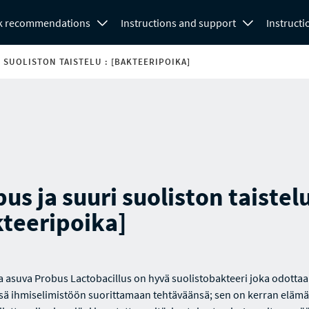
k recommendations
Instructions and support
Instructi
 SUOLISTON TAISTELU : [BAKTEERIPOIKA]
us ja suuri suoliston taistelu
kteeripoika]
a asuva Probus Lactobacillus on hyvä suolistobakteeri joka odottaa
ä ihmiselimistöön suorittamaan tehtäväänsä; sen on kerran eläm