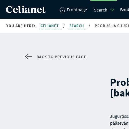
Frontpage
Boo
Search
YOU ARE HERE:
CELIANET
/
SEARCH
/
PROBUS JA SUURI
BACK TO PREVIOUS PAGE
Prob
[ba
Jugurtiss
pääseväns