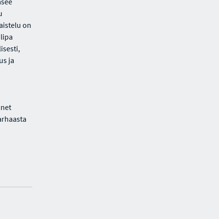
äsee
u
aistelu on
lipa
isesti,
us ja
änet
arhaasta