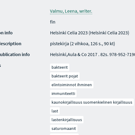
Valmu, Leena, writer.
fin
on info
Helsinki Celia 2023 (Helsinki Celia 2023)
description
pistekirja (2 vihkoa, 126 s., 90 kt)
ublication info
Helsinki,Aula & Co 2017 . 82s. 978-952-719
s
bakteerit
bakteerit pojat
elintoiminnot ihminen
immuniteetti
kaunokirjallisuus suomenkielinen kirjallisuus
last
lastenkirjallisuus
saturomaanit