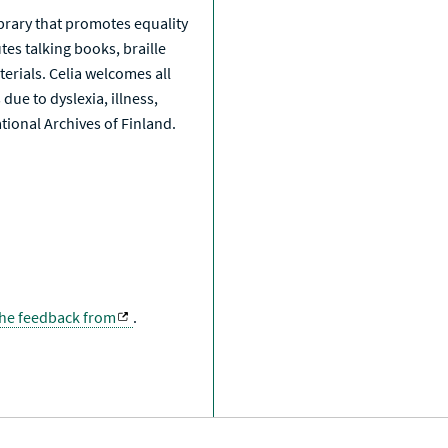
library that promotes equality
tes talking books, braille
erials. Celia welcomes all
due to dyslexia, illness,
National Archives of Finland.
the feedback from
.