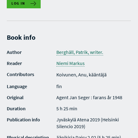
LOG IN
Book info
Author
Berghäll, Patrik, writer.
Reader
Niemi Markus
Contributors
Koivunen, Anu, kääntäjä
Language
fin
Original
Agent Jan Seger : farans år 1948
Duration
5 h 25 min
Publication info
Jyväskylä Atena 2019 (Helsinki
Silencio 2019)
Physical description
äänikirja Daisy 2.02 (5 h 25 min)