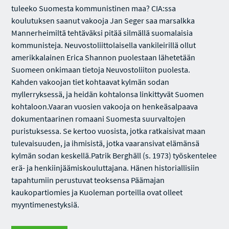
tuleeko Suomesta kommunistinen maa? CIA:ssa
koulutuksen saanut vakooja Jan Seger saa marsalkka
Mannerheimiltä tehtäväksi pitää silmällä suomalaisia
kommunisteja. Neuvostoliittolaisella vankileirillä ollut
amerikkalainen Erica Shannon puolestaan lähetetään
Suomeen onkimaan tietoja Neuvostoliiton puolesta.
Kahden vakoojan tiet kohtaavat kylmän sodan
myllerryksessä, ja heidän kohtalonsa linkittyvät Suomen
kohtaloon.Vaaran vuosien vakooja on henkeäsalpaava
dokumentaarinen romaani Suomesta suurvaltojen
puristuksessa. Se kertoo vuosista, jotka ratkaisivat maan
tulevaisuuden, ja ihmisistä, jotka vaaransivat elämänsä
kylmän sodan keskellä.Patrik Berghäll (s. 1973) työskentelee
erä- ja henkiinjäämiskouluttajana. Hänen historiallisiin
tapahtumiin perustuvat teoksensa Päämajan
kaukopartiomies ja Kuoleman porteilla ovat olleet
myyntimenestyksiä.