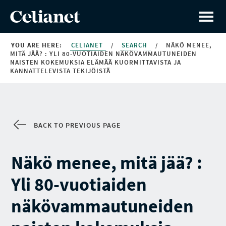
YOU ARE HERE:
CELIANET
/
SEARCH
/
NÄKÖ MENEE,
MITÄ JÄÄ? : YLI 80-VUOTIAIDEN NÄKÖVAMMAUTUNEIDEN
NAISTEN KOKEMUKSIA ELÄMÄÄ KUORMITTAVISTA JA
KANNATTELEVISTA TEKIJÖISTÄ
BACK TO PREVIOUS PAGE
Näkö menee, mitä jää? :
Yli 80-vuotiaiden
näkövammautuneiden