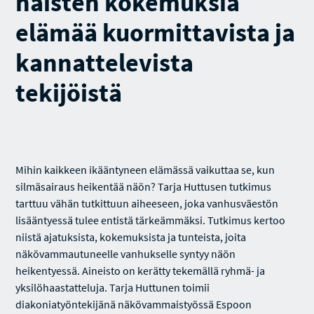
naisten kokemuksia
elämää kuormittavista ja
kannattelevista
tekijöistä
Mihin kaikkeen ikääntyneen elämässä vaikuttaa se, kun
silmäsairaus heikentää näön? Tarja Huttusen tutkimus
tarttuu vähän tutkittuun aiheeseen, joka vanhusväestön
lisääntyessä tulee entistä tärkeämmäksi. Tutkimus kertoo
niistä ajatuksista, kokemuksista ja tunteista, joita
näkövammautuneelle vanhukselle syntyy näön
heikentyessä. Aineisto on kerätty tekemällä ryhmä- ja
yksilöhaastatteluja. Tarja Huttunen toimii
diakoniatyöntekijänä näkövammaistyössä Espoon