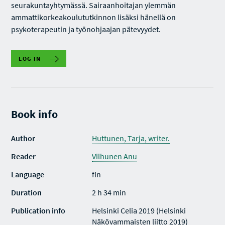
seurakuntayhtymässä. Sairaanhoitajan ylemmän
ammattikorkeakoulututkinnon lisäksi hänellä on
psykoterapeutin ja työnohjaajan pätevyydet.
LOG IN
Book info
Author
Huttunen, Tarja, writer.
Reader
Vilhunen Anu
Language
fin
Duration
2 h 34 min
Publication info
Helsinki Celia 2019 (Helsinki
Näkövammaisten liitto 2019)