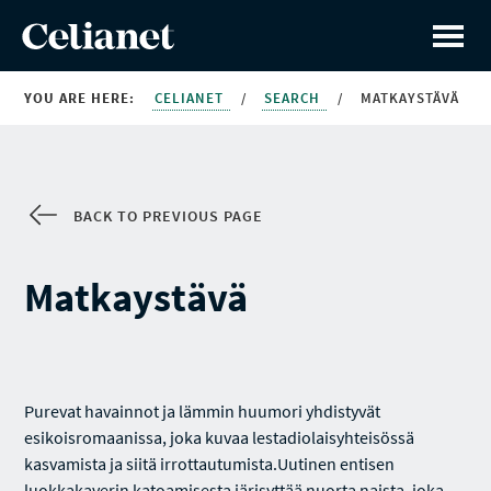
YOU ARE HERE:
CELIANET
/
SEARCH
/
MATKAYSTÄVÄ
BACK TO PREVIOUS PAGE
Matkaystävä
Purevat havainnot ja lämmin huumori yhdistyvät
esikoisromaanissa, joka kuvaa lestadiolaisyhteisössä
kasvamista ja siitä irrottautumista.Uutinen entisen
luokkakaverin katoamisesta järisyttää nuorta naista, joka