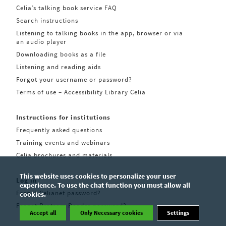
Celia’s talking book service FAQ
Search instructions
Listening to talking books in the app, browser or via
an audio player
Downloading books as a file
Listening and reading aids
Forgot your username or password?
Terms of use – Accessibility Library Celia
Instructions for institutions
Frequently asked questions
Training events and webinars
Celia brochures and materials
This website uses cookies to personalize your user
Log in
experience. To use the chat function you must allow all
Forgot Celianet password?
cookies.
Forgot Pratsam Reader password?
Accept all
Only Necessary cookies
Settings