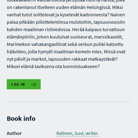
on rakentanut itselleen uuden elämän Helsingissä. Miksi
vanhat tutut soittelevat ja kyselevät kadonneesta? Nainen
palaa pitkään piilottelemiinsa muistoihin, lapsuusvuosiin
kahden maailman ristivedossa. Herää kaipaus turvattuun
elämänpiiriin, johon kuuluivat suviseurat, marssikasetit,
Marimekon vahakangasliinat sekä serkun puhki katsottu
häävideo, jolla hymyili maailman komein mies. Missä ovat
nyt päivit ja markot, lapsuuden rakkaat matkaystävät?
Miksei elämä taviksena ota luonnistuakseen?
LOG IN
Book info
Author
Ratinen, Suvi, writer.