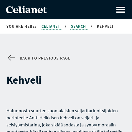
YOU ARE HERE:
CELIANET
/
SEARCH
/
KEHVELI
BACK TO PREVIOUS PAGE
Kehveli
Hatunnosto suurten suomalaisten veijaritarinoitsijoiden
perinteelle.Antti Heikkisen Kehveli on veijari- ja
selviytymistarina, joka sikiää sodasta ja syntyy moraalin
puutteesta, kärsii rauhan aikana, naulitsee ristiin tai rastiin.