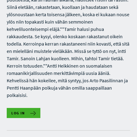
Siinä eletään, rakastetaan, kuollaan ja haudataan sekä
ylösnoustaan kerta toisensa jälkeen, koska ei kukaan nouse
ylös niin topakasti kuin vähän semmoinen
kehveliluonteisempi eläjä.""Tamir halusi puhua
rakkaudesta. Se kysyi, olenko koskaan rakastanut oikein
todella. Kerroinpa kerran rakastaneeni niin kovasti, että sitä
en mielelläni muistele vieläkään. Missä se tyttö on nyt, intti
Tamir. Sanoin Lahjan kuolleen. Mihin, tahtoi Tamir tietää.
Kerroin totuuden.""Antti Heikkinen on suomalaisen
romaanikirjallisuuden merkittävimpiä uusia ääniä.
Kehvelissä hän kokeilee, mitä syntyy, jos Arto Paasilinnan ja
Pentti Haanpään polkuja vähän omilla saappaillaan
polkaisisi.
LOG IN