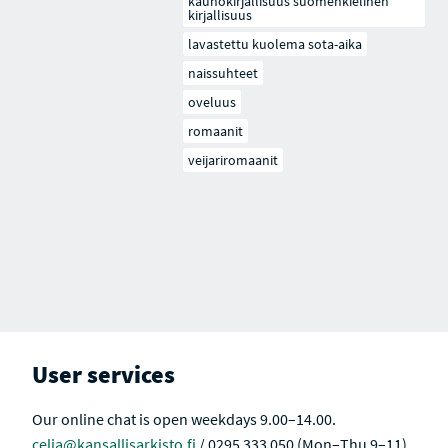
kaunokirjallisuus suomenkielinen
kirjallisuus
lavastettu kuolema sota-aika
naissuhteet
oveluus
romaanit
veijariromaanit
User services
Our online chat is open weekdays 9.00–14.00.
celia@kansallisarkisto.fi
/ 0295 333 050 (Mon–Thu 9–11)