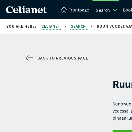
Frontpage
Boo
Search
YOU ARE HERE:
CELIANET
/
SEARCH
/
RUUN VUODENAJ
BACK TO PREVIOUS PAGE
Ruu
Runo vuod
vedessä, s
pihaan lum