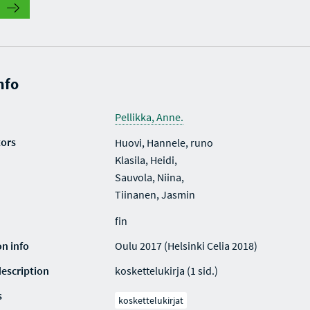
nfo
Pellikka, Anne.
tors
Huovi, Hannele, runo
Klasila, Heidi,
Sauvola, Niina,
Tiinanen, Jasmin
fin
on info
Oulu 2017 (Helsinki Celia 2018)
description
koskettelukirja (1 sid.)
s
koskettelukirjat