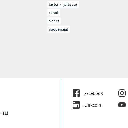
lastenkirjallisuus
runot
sienet
vuodenajat
Facebook
Linkedin
–11)