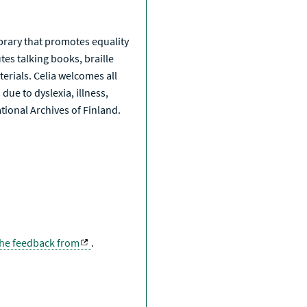
a
library that promotes equality
tes talking books, braille
erials. Celia welcomes all
due to dyslexia, illness,
National Archives of Finland.
the feedback from
.