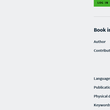
LOG IN
Book i
Author
Contribu
Language
Publicati
Physical 
Keyword