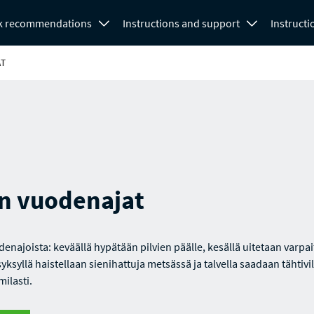
k recommendations
Instructions and support
Instructi
AT
n vuodenajat
enajoista: keväällä hypätään pilvien päälle, kesällä uitetaan varpai
yksyllä haistellaan sienihattuja metsässä ja talvella saadaan tähtivil
ilasti.