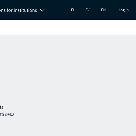
ons for institutions
FI
SV
EN
Log in
ta
tti sekä