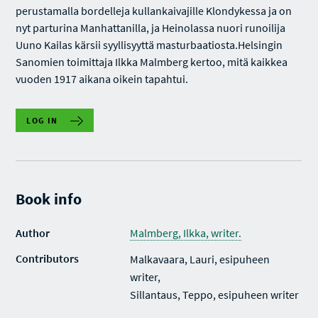
perustamalla bordelleja kullankaivajille Klondykessa ja on
nyt parturina Manhattanilla, ja Heinolassa nuori runoilija
Uuno Kailas kärsii syyllisyyttä masturbaatiosta.Helsingin
Sanomien toimittaja Ilkka Malmberg kertoo, mitä kaikkea
vuoden 1917 aikana oikein tapahtui.
LOG IN
Book info
Author
Malmberg, Ilkka, writer.
Contributors
Malkavaara, Lauri, esipuheen
writer,
Sillantaus, Teppo, esipuheen writer