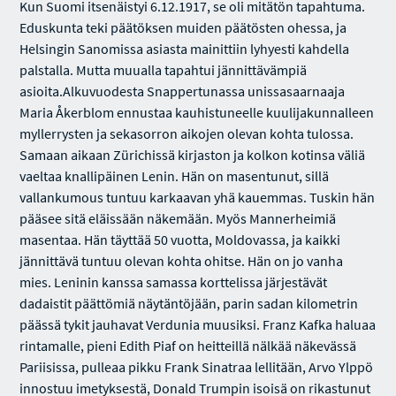
Kun Suomi itsenäistyi 6.12.1917, se oli mitätön tapahtuma.
Eduskunta teki päätöksen muiden päätösten ohessa, ja
Helsingin Sanomissa asiasta mainittiin lyhyesti kahdella
palstalla. Mutta muualla tapahtui jännittävämpiä
asioita.Alkuvuodesta Snappertunassa unissasaarnaaja
Maria Åkerblom ennustaa kauhistuneelle kuulijakunnalleen
myllerrysten ja sekasorron aikojen olevan kohta tulossa.
Samaan aikaan Zürichissä kirjaston ja kolkon kotinsa väliä
vaeltaa knallipäinen Lenin. Hän on masentunut, sillä
vallankumous tuntuu karkaavan yhä kauemmas. Tuskin hän
pääsee sitä eläissään näkemään. Myös Mannerheimiä
masentaa. Hän täyttää 50 vuotta, Moldovassa, ja kaikki
jännittävä tuntuu olevan kohta ohitse. Hän on jo vanha
mies. Leninin kanssa samassa korttelissa järjestävät
dadaistit päättömiä näytäntöjään, parin sadan kilometrin
päässä tykit jauhavat Verdunia muusiksi. Franz Kafka haluaa
rintamalle, pieni Edith Piaf on heitteillä nälkää näkevässä
Pariisissa, pulleaa pikku Frank Sinatraa lellitään, Arvo Ylppö
innostuu imetyksestä, Donald Trumpin isoisä on rikastunut