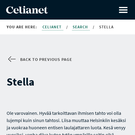
YOU ARE HERE:
CELIANET
/
SEARCH
/
STELLA
BACK TO PREVIOUS PAGE
Stella
Ole varovainen. Hyvää tarkoittavan ihmisen tahto voi olla
lujempi kuin sinun tahtosi. Liisa muuttaa Helsinkiin kesäksi
ja vuokraa huoneen entisen laulajattaren luota. Kesä venyy
vuosiksi, vanha diiva kutoo tytön ympärille seitin eikä