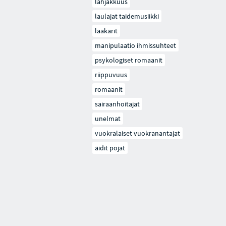
lahjakkuus
laulajat taidemusiikki
lääkärit
manipulaatio ihmissuhteet
psykologiset romaanit
riippuvuus
romaanit
sairaanhoitajat
unelmat
vuokralaiset vuokranantajat
äidit pojat