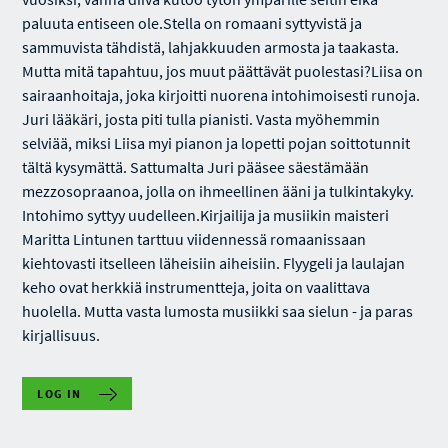
paluuta entiseen ole.Stella on romaani syttyvistä ja
sammuvista tähdistä, lahjakkuuden armosta ja taakasta.
Mutta mitä tapahtuu, jos muut päättävät puolestasi?Liisa on
sairaanhoitaja, joka kirjoitti nuorena intohimoisesti runoja.
Juri lääkäri, josta piti tulla pianisti. Vasta myöhemmin
selviää, miksi Liisa myi pianon ja lopetti pojan soittotunnit
tältä kysymättä. Sattumalta Juri pääsee säestämään
mezzosopraanoa, jolla on ihmeellinen ääni ja tulkintakyky.
Intohimo syttyy uudelleen.Kirjailija ja musiikin maisteri
Maritta Lintunen tarttuu viidennessä romaanissaan
kiehtovasti itselleen läheisiin aiheisiin. Flyygeli ja laulajan
keho ovat herkkiä instrumentteja, joita on vaalittava
huolella. Mutta vasta lumosta musiikki saa sielun - ja paras
kirjallisuus.
LOG IN