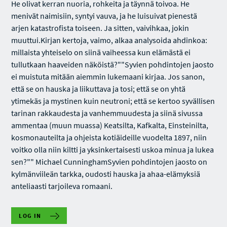
He olivat kerran nuoria, rohkeita ja täynnä toivoa. He
menivät naimisiin, syntyi vauva, ja he luisuivat pienestä
arjen katastrofista toiseen. Ja sitten, vaivihkaa, jokin
muuttui.Kirjan kertoja, vaimo, alkaa analysoida ahdinkoa:
millaista yhteiselo on siinä vaiheessa kun elämästä ei
tullutkaan haaveiden näköistä?""Syvien pohdintojen jaosto
ei muistuta mitään aiemmin lukemaani kirjaa. Jos sanon,
että se on hauska ja liikuttava ja tosi; että se on yhtä
ytimekäs ja mystinen kuin neutroni; että se kertoo syvällisen
tarinan rakkaudesta ja vanhemmuudesta ja siinä sivussa
ammentaa (muun muassa) Keatsilta, Kafkalta, Einsteinilta,
kosmonauteilta ja ohjeista kotiäideille vuodelta 1897, niin
voitko olla niin kiltti ja yksinkertaisesti uskoa minua ja lukea
sen?"" Michael CunninghamSyvien pohdintojen jaosto on
kylmänviileän tarkka, oudosti hauska ja ahaa-elämyksiä
anteliaasti tarjoileva romaani.
LOG IN