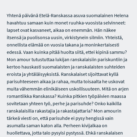
Yhtenä päivänä Etelä-Ranskassa asuva suomalainen Helena
havahtuu samaan kuin monet ruuhka-vuosista selvinneet:
lapset ovat kasvaneet, aikaa on enemmän. Hän näkee
itsensä ja puolisonsa uusin, virkistynein silmiin. Yhteistä,
onnellista elämää on vuosia takana ja moninkertaisesti
edessä. Vaan kuinka pitää huolta siitä, ettei kipinä sammu?
Mon amour tutustuttaa lukijan ranskalaisiin pariskuntiin ja
kertoo hauskasti suomalaisten ja ranskalaisten suhteiden
eroista ja yhtäläisyyksistä. Ranskalaiset sijoittavat kyllä
parisuhteeseen aikaa ja rahaa, mutta toisaalta he uskovat
muita vähemmän elinikäiseen uskollisuuteen. Mitä on arjen
romantiikka Ranskassa? Kuinka pitkien työpäivien maassa
sovitetaan yhteen työ, perhe ja parisuhde? Onko kaikilla
ranskalaisilla rakastajia ja rakastajattaria? Mon amourin
tärkeä viesti on, että parisuhde ei pysy hengissä vain
asumalla saman katon alla. Perheen kivijalkaa on
huollettava, jotta talo pysyisi pystyssä. Ehkä ranskalaisen