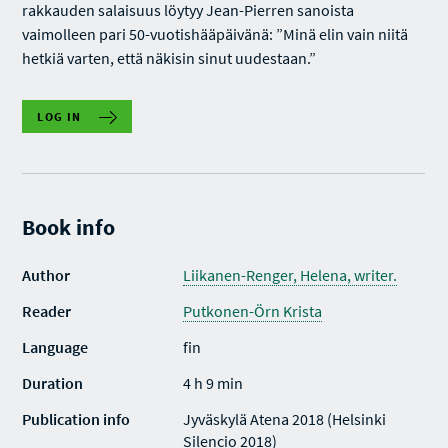
rakkauden salaisuus löytyy Jean-Pierren sanoista
vaimolleen pari 50-vuotishääpäivänä: ”Minä elin vain niitä
hetkiä varten, että näkisin sinut uudestaan.”
LOG IN
Book info
Author
Liikanen-Renger, Helena, writer.
Reader
Putkonen-Örn Krista
Language
fin
Duration
4 h 9 min
Publication info
Jyväskylä Atena 2018 (Helsinki
Silencio 2018)