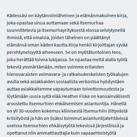
Kädessäsi on käytännönläheinen ja elämänmakuinen kirja,
joka opastaa sinua auttamaan sekä itsemurhaa
suunnittelevia ja itsemurhayrityksestä elossa selviytyneitä
ihmisiä, että omaisia, joiden läheinen on päättänyt
elämänsä oman käden kautta.Kirja henkii kirjoittajan syvää
perehtyneisyyttä aiheeseen. Se on myötätuntoinen teos,
joka herättää toivoa lukijassa. Se opastaa meitä alalla työtä
tekeviä ymmärtämään, miten voimme erilaisten
hienovaraisten voimavara- ja ratkaisukeskeisten työkalujen
avulla sekä asiakkaiden sosiaalista verkostoa hyödyntäen
auttaa asiakkaitamme vapautumaan toivottomuudesta ja
löytämään uusia syitä elää.Heather Fiske on kansainvälisesti
arvostettu itsemurhien ehkäisemisen asiantuntija. Hänellä
on yli 30-vuoden kokemus kliinisestä itsemurhiin liittyvästä
kriisityöstä ja hän on lisäksi toiminut asiantuntijatehtävissä
useissa itsemurhien ehkäisytyötä tekevissä järjestöissä ja
opettanut niin ammattiauttajia kuin vapaaehtoistyötä