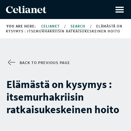
YOU ARE HERE:
CELIANET
/
SEARCH
/
ELÄMÄSTÄ ON
KYSYMYS : ITSEMURHAKRIISIN RATKAISUKESKEINEN HOITO
BACK TO PREVIOUS PAGE
Elämästä on kysymys :
itsemurhakriisin
ratkaisukeskeinen hoito