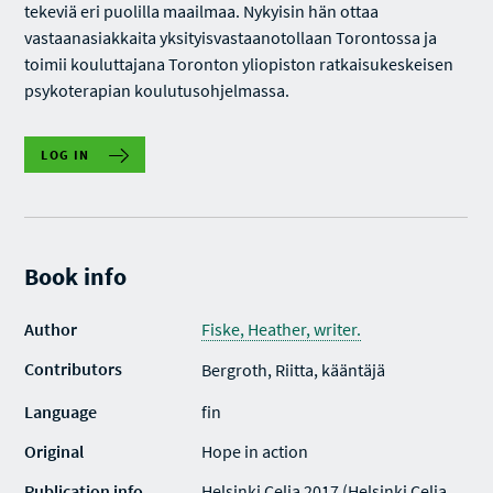
tekeviä eri puolilla maailmaa. Nykyisin hän ottaa
vastaanasiakkaita yksityisvastaanotollaan Torontossa ja
toimii kouluttajana Toronton yliopiston ratkaisukeskeisen
psykoterapian koulutusohjelmassa.
LOG IN
Book info
Author
Fiske, Heather, writer.
Contributors
Bergroth, Riitta, kääntäjä
Language
fin
Original
Hope in action
Publication info
Helsinki Celia 2017 (Helsinki Celia