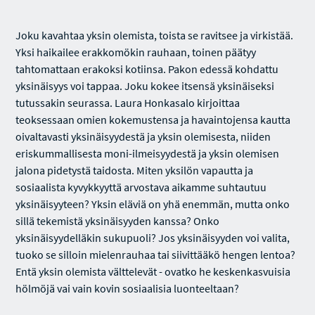
Joku kavahtaa yksin olemista, toista se ravitsee ja virkistää.
Yksi haikailee erakkomökin rauhaan, toinen päätyy
tahtomattaan erakoksi kotiinsa. Pakon edessä kohdattu
yksinäisyys voi tappaa. Joku kokee itsensä yksinäiseksi
tutussakin seurassa. Laura Honkasalo kirjoittaa
teoksessaan omien kokemustensa ja havaintojensa kautta
oivaltavasti yksinäisyydestä ja yksin olemisesta, niiden
eriskummallisesta moni-ilmeisyydestä ja yksin olemisen
jalona pidetystä taidosta. Miten yksilön vapautta ja
sosiaalista kyvykkyyttä arvostava aikamme suhtautuu
yksinäisyyteen? Yksin eläviä on yhä enemmän, mutta onko
sillä tekemistä yksinäisyyden kanssa? Onko
yksinäisyydelläkin sukupuoli? Jos yksinäisyyden voi valita,
tuoko se silloin mielenrauhaa tai siivittääkö hengen lentoa?
Entä yksin olemista välttelevät - ovatko he keskenkasvuisia
hölmöjä vai vain kovin sosiaalisia luonteeltaan?