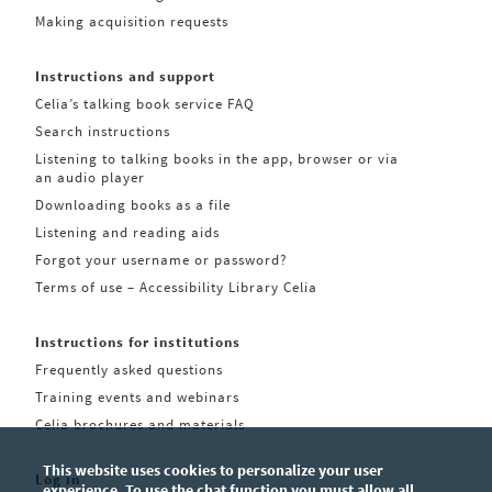
Making acquisition requests
Instructions and support
Celia’s talking book service FAQ
Search instructions
Listening to talking books in the app, browser or via
an audio player
Downloading books as a file
Listening and reading aids
Forgot your username or password?
Terms of use – Accessibility Library Celia
Instructions for institutions
Frequently asked questions
Training events and webinars
Celia brochures and materials
This website uses cookies to personalize your user
Log in
experience. To use the chat function you must allow all