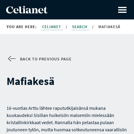
YOU ARE HERE:
CELIANET
/
SEARCH
/
MAFIAKESÄ
BACK TO PREVIOUS PAGE
Mafiakesä
16-vuotias Arttu lähtee rapututkijaisänsä mukana
kuukaudeksi Sisilian huikeisiin maisemiin mielessään
kristallinkirkkaat vedet. Rannalla hän pelastaa pulaan
joutuneen tytön, mutta huomaa sotkeutuneensa vaarallisiin