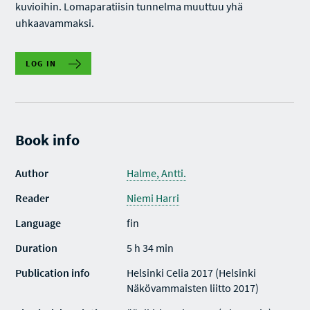
kuvioihin. Lomaparatiisin tunnelma muuttuu yhä
uhkaavammaksi.
LOG IN
Book info
Author
Halme, Antti.
Reader
Niemi Harri
Language
fin
Duration
5 h 34 min
Publication info
Helsinki Celia 2017 (Helsinki
Näkövammaisten liitto 2017)