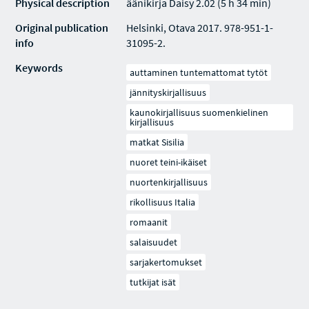
Physical description
äänikirja Daisy 2.02 (5 h 34 min)
Original publication
Helsinki, Otava 2017. 978-951-1-
info
31095-2.
Keywords
auttaminen tuntemattomat tytöt
jännityskirjallisuus
kaunokirjallisuus suomenkielinen
kirjallisuus
matkat Sisilia
nuoret teini-ikäiset
nuortenkirjallisuus
rikollisuus Italia
romaanit
salaisuudet
sarjakertomukset
tutkijat isät