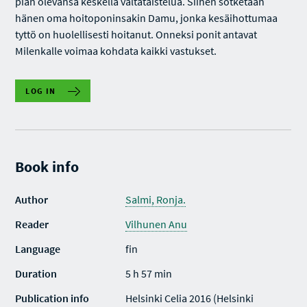
pian olevansa keskellä valtataistelua. Siihen sotketaan
hänen oma hoitoponinsakin Damu, jonka kesäihottumaa
tyttö on huolellisesti hoitanut. Onneksi ponit antavat
Milenkalle voimaa kohdata kaikki vastukset.
LOG IN
Book info
Author
Salmi, Ronja.
Reader
Vilhunen Anu
Language
fin
Duration
5 h 57 min
Publication info
Helsinki Celia 2016 (Helsinki