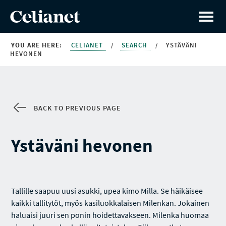
YOU ARE HERE:
CELIANET
/
SEARCH
/
YSTÄVÄNI
HEVONEN
BACK TO PREVIOUS PAGE
Ystäväni hevonen
Tallille saapuu uusi asukki, upea kimo Milla. Se häikäisee
kaikki tallitytöt, myös kasiluokkalaisen Milenkan. Jokainen
haluaisi juuri sen ponin hoidettavakseen. Milenka huomaa