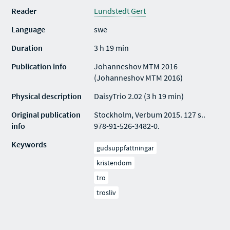
Reader
Lundstedt Gert
Language
swe
Duration
3 h 19 min
Publication info
Johanneshov MTM 2016
(Johanneshov MTM 2016)
Physical description
DaisyTrio 2.02 (3 h 19 min)
Original publication
Stockholm, Verbum 2015. 127 s..
info
978-91-526-3482-0.
Keywords
gudsuppfattningar
kristendom
tro
trosliv