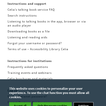
Instructions and support
Celia’s talking book service FAQ
Search instructions
Listening to talking books in the app, browser or via
an audio player
Downloading books as a file
Listening and reading aids
Forgot your username or password?
Terms of use – Accessibility Library Celia
Instructions for institutions
Frequently asked questions
Training events and webinars
Celia brochures and materials
This website uses cookies to personalize your user
Log in
experience. To use the chat function you must allow all
Forgot Celianet password?
cookies.
Forgot Pratsam Reader password?
Accept all
Only Necessary cookies
Settings