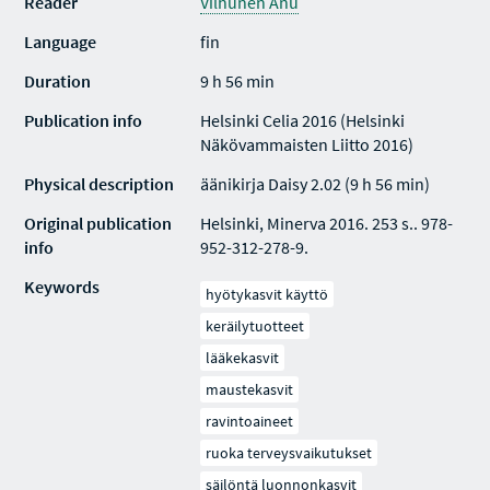
Reader
Vilhunen Anu
Language
fin
Duration
9 h 56 min
Publication info
Helsinki Celia 2016 (Helsinki
Näkövammaisten Liitto 2016)
Physical description
äänikirja Daisy 2.02 (9 h 56 min)
Original publication
Helsinki, Minerva 2016. 253 s.. 978-
info
952-312-278-9.
Keywords
hyötykasvit käyttö
keräilytuotteet
lääkekasvit
maustekasvit
ravintoaineet
ruoka terveysvaikutukset
säilöntä luonnonkasvit