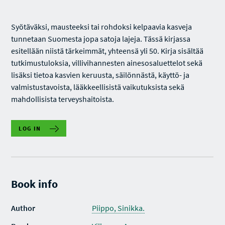
Syötäväksi, mausteeksi tai rohdoksi kelpaavia kasveja
tunnetaan Suomesta jopa satoja lajeja. Tässä kirjassa
esitellään niistä tärkeimmät, yhteensä yli 50. Kirja sisältää
tutkimustuloksia, villivihannesten ainesosaluettelot sekä
lisäksi tietoa kasvien keruusta, säilönnästä, käyttö- ja
valmistustavoista, lääkkeellisistä vaikutuksista sekä
mahdollisista terveyshaitoista.
LOG IN
Book info
Author
Piippo, Sinikka.