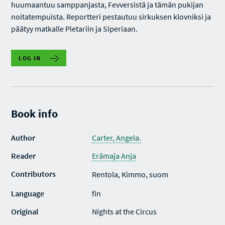
huumaantuu samppanjasta, Fevversistä ja tämän pukijan
noitatempuista. Reportteri pestautuu sirkuksen klovniksi ja
päätyy matkalle Pietariin ja Siperiaan.
LOG IN
Book info
Author
Carter, Angela.
Reader
Erämaja Anja
Contributors
Rentola, Kimmo, suom
Language
fin
Original
Nights at the Circus