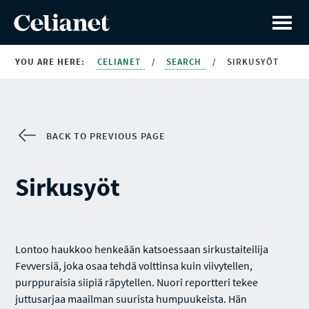
YOU ARE HERE:
CELIANET
/
SEARCH
/
SIRKUSYÖT
BACK TO PREVIOUS PAGE
Sirkusyöt
Lontoo haukkoo henkeään katsoessaan sirkustaiteilija
Fevversiä, joka osaa tehdä volttinsa kuin viivytellen,
purppuraisia siipiä räpytellen. Nuori reportteri tekee
juttusarjaa maailman suurista humpuukeista. Hän