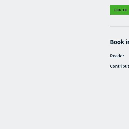
LOG IN
Book i
Reader
Contribu