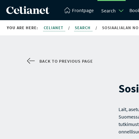
Frontpage
Boo
Search
YOU ARE HERE:
CELIANET
/
SEARCH
/
SOSIAALIALAN NO
BACK TO PREVIOUS PAGE
Sosi
Lait, ase
Suomessa.
tutkimust
onnellisuu