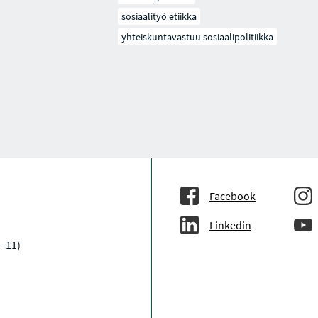
sosiaalityö etiikka
yhteiskuntavastuu sosiaalipolitiikka
Facebook
Linkedin
–11)
a