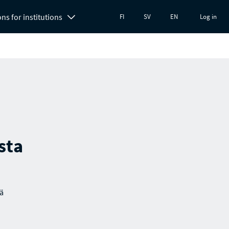
ons for institutions
FI
SV
EN
Log in
sta
jä