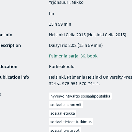
Yrjönsuuri, Mikko
fin
15 h 59 min
on info
Helsinki Celia 2015 (Helsinki Celia 2015)
description
DaisyTrio 2.02 (15 h 59 min)
Palmenia-sarja, 36. book
education
Korkeakoulu
ublication info
Helsinki, Palmenia Helsinki University Pre
324 s.. 978-951-570-744-4.
s
hyvinvointivaltio sosiaalipolitiikka
sosiaaliala normit
sosiaalietiikka
sosiaalitieteet tutkimus
sosiaalityö arvot