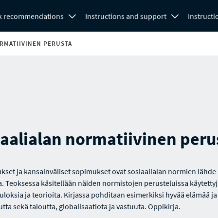
k recommendations
Instructions and support
Instructi
RMATIIVINEN PERUSTA
aalialan normatiivinen peru
tukset ja kansainväliset sopimukset ovat sosiaalialan normien lähde
 Teoksessa käsitellään näiden normistojen perusteluissa käytetty
uloksia ja teorioita. Kirjassa pohditaan esimerkiksi hyvää elämää ja
tta sekä taloutta, globalisaatiota ja vastuuta. Oppikirja.