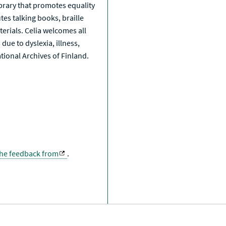
library that promotes equality
tes talking books, braille
erials. Celia welcomes all
due to dyslexia, illness,
National Archives of Finland.
the feedback from
.