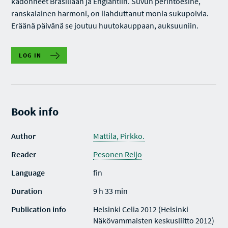
kadonneet Brasiliaan ja Englantiin. Suvun perintöesine,
ranskalainen harmoni, on ilahduttanut monia sukupolvia.
Eräänä päivänä se joutuu huutokauppaan, auksuuniin.
LOG IN
Book info
Author
Mattila, Pirkko.
Reader
Pesonen Reijo
Language
fin
Duration
9 h 33 min
Publication info
Helsinki Celia 2012 (Helsinki
Näkövammaisten keskusliitto 2012)