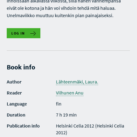
innoissaan alkavasta viikosta, sillä hänen vanhempansa
eivät ole kotona ja hän voi vihdoin tehdä mitä haluaa.
Unelmaviikko muuttuu kuitenkin pian painajaiseksi.
LOG IN
Book info
Author
Lähteenmäki, Laura.
Reader
Vilhunen Anu
Language
fin
Duration
7 h 19 min
Publication info
Helsinki Celia 2012 (Helsinki Celia
2012)