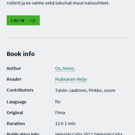
rutiinit ja ex-vaimo sekä lukuisat muut naissuhteet.
LOG IN
Book info
Author
Oz, Amos.
Reader
Hukkanen Reijo
Contributors
Talvio-Jaatinen, Pirkko, suom
Language
fin
Original
Fima
Duration
12 h 1 min
Publication info
Helsinki Celia 2012 (Helsinki Celia