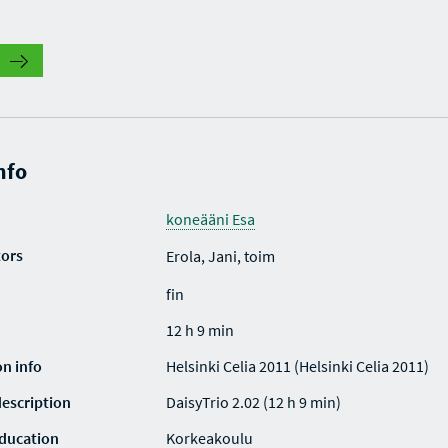
.
nfo
koneääni Esa
tors
Erola, Jani, toim
fin
12 h 9 min
on info
Helsinki Celia 2011 (Helsinki Celia 2011)
description
DaisyTrio 2.02 (12 h 9 min)
education
Korkeakoulu