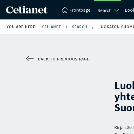
Frontpage
Boo
Search
YOU ARE HERE:
CELIANET
/
SEARCH
/
LUOKATON SUOMI
BACK TO PREVIOUS PAGE
Luo
yht
Suo
Kirja käs