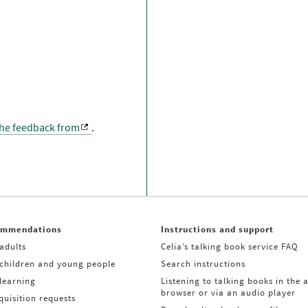
the feedback from
.
ommendations
Instructions and support
adults
Celia’s talking book service FAQ
 children and young people
Search instructions
learning
Listening to talking books in the 
browser or via an audio player
uisition requests