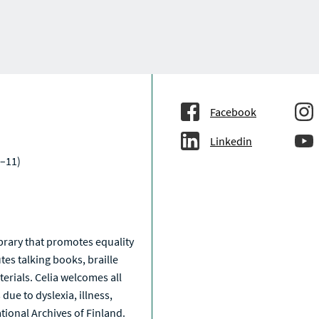
Facebook
Linkedin
–11)
a
library that promotes equality
tes talking books, braille
erials. Celia welcomes all
due to dyslexia, illness,
National Archives of Finland.