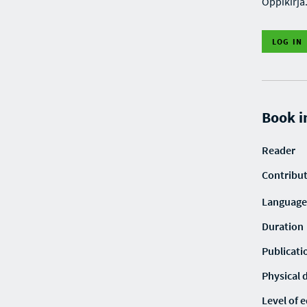
Oppikirja
LOG IN
Book i
Reader
Contribu
Language
Duration
Publicati
Physical 
Level of 