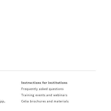
Instructions for institutions
Frequently asked questions
Training events and webinars
app,
Celia brochures and materials