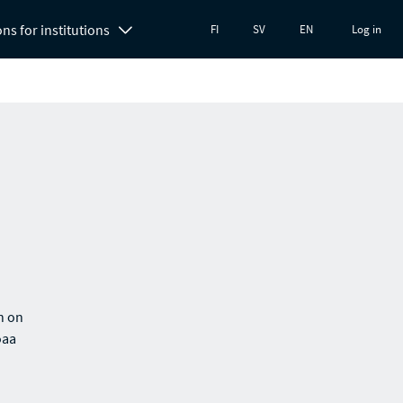
ons for institutions
FI
SV
EN
Log in
n on
oaa