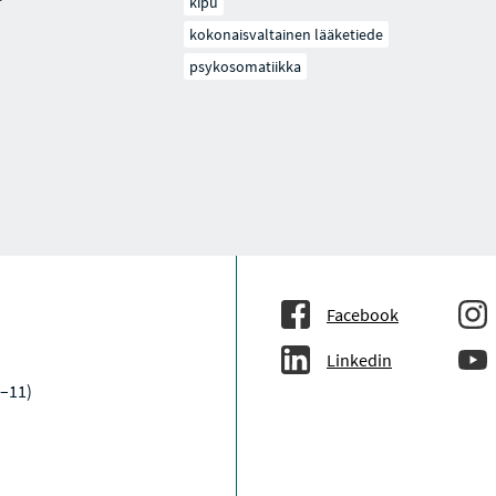
kipu
kokonaisvaltainen lääketiede
psykosomatiikka
Facebook
Linkedin
–11)
a