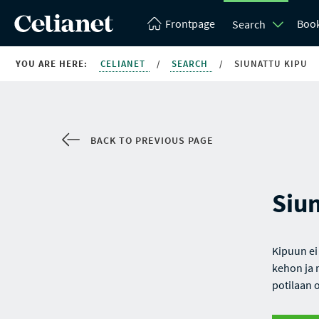
Frontpage
Boo
Search
YOU ARE HERE:
CELIANET
/
SEARCH
/
SIUNATTU KIPU
BACK TO PREVIOUS PAGE
Siu
Kipuun ei
kehon ja 
potilaan o