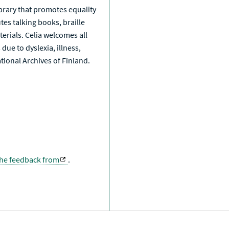
library that promotes equality
tes talking books, braille
erials. Celia welcomes all
due to dyslexia, illness,
National Archives of Finland.
the feedback from
.