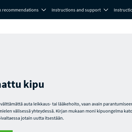
k recommendations
Instructions and support
Instructi
nattu kipu
 välttämättä auta leikkaus- tai lääkehoito, vaan avain parantumisee
mielen välisessä yhteydessä. Kirjan mukaan moni kipuongelma kat
ivaltaessa jotain uutta itsestään.