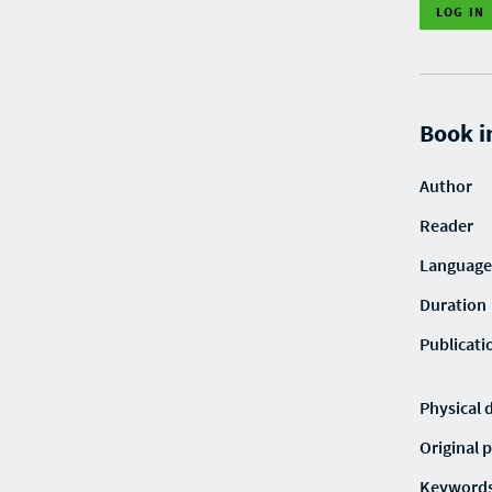
LOG IN
Book i
Author
Reader
Language
Duration
Publicati
Physical 
Original p
Keyword