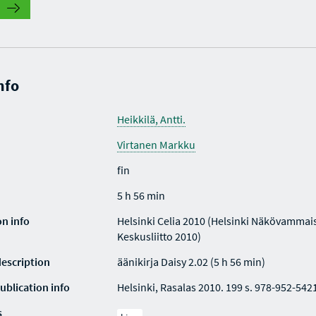
nfo
Heikkilä, Antti.
Virtanen Markku
fin
5 h 56 min
on info
Helsinki Celia 2010 (Helsinki Näkövammai
Keskusliitto 2010)
description
äänikirja Daisy 2.02 (5 h 56 min)
ublication info
Helsinki, Rasalas 2010. 199 s. 978-952-542
s