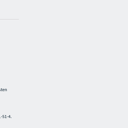
sten
1-51-4.