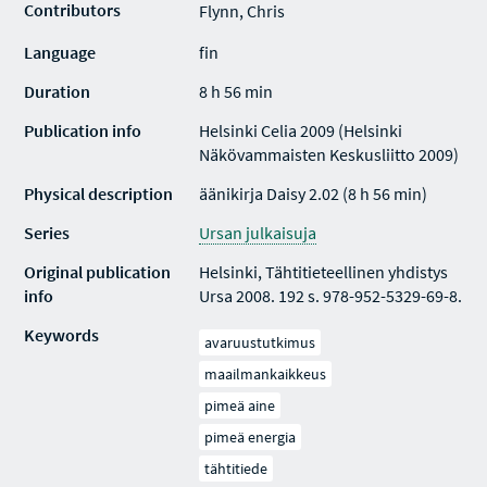
Contributors
Flynn, Chris
Language
fin
Duration
8 h 56 min
Publication info
Helsinki Celia 2009 (Helsinki
Näkövammaisten Keskusliitto 2009)
Physical description
äänikirja Daisy 2.02 (8 h 56 min)
Series
Ursan julkaisuja
Original publication
Helsinki, Tähtitieteellinen yhdistys
info
Ursa 2008. 192 s. 978-952-5329-69-8.
Keywords
avaruustutkimus
maailmankaikkeus
pimeä aine
pimeä energia
tähtitiede