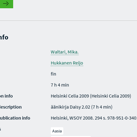
nfo
Waltari, Mika.
Hukkanen Reijo
fin
7 h 4 min
on info
Helsinki Celia 2009 (Helsinki Celia 2009)
description
äänikirja Daisy 2.02 (7 h 4 min)
ublication info
Helsinki, WSOY 2008. 294 s. 978-951-0-340
s
Aasia