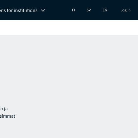
ons for institutions
FI
SV
EN
Log in
n ja
aisimmat