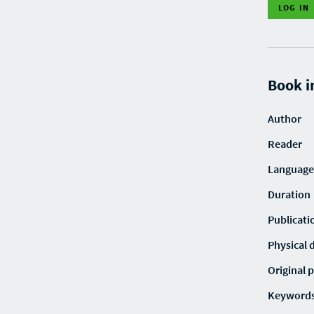
LOG IN
Book i
Author
Reader
Language
Duration
Publicati
Physical 
Original p
Keyword