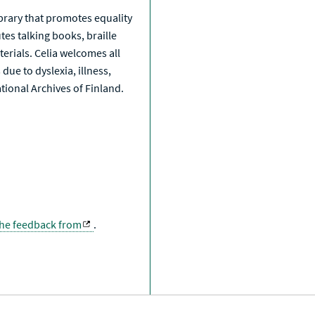
library that promotes equality
tes talking books, braille
erials. Celia welcomes all
due to dyslexia, illness,
National Archives of Finland.
the feedback from
.