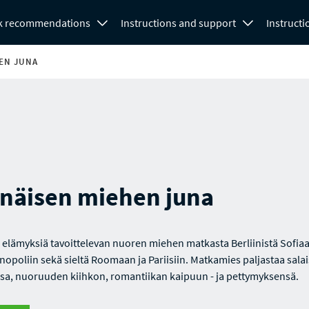
k recommendations
Instructions and support
Instructi
EN JUNA
inäisen miehen juna
elämyksiä tavoittelevan nuoren miehen matkasta Berliinistä Sofiaa
nopoliin sekä sieltä Roomaan ja Pariisiin. Matkamies paljastaa sal
sa, nuoruuden kiihkon, romantiikan kaipuun - ja pettymyksensä.