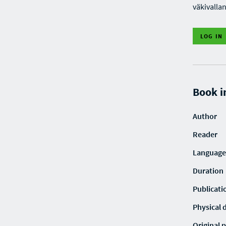
väkivallan
LOG IN
Book i
Author
Reader
Language
Duration
Publicati
Physical 
Original p