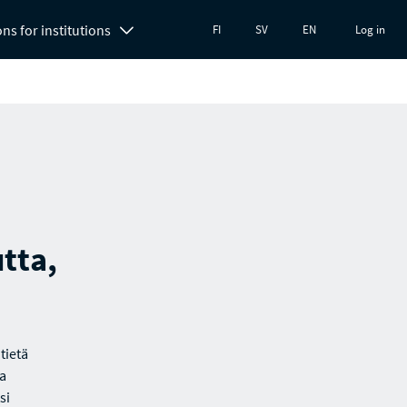
ons for institutions
FI
SV
EN
Log in
tta,
tietä
ta
si