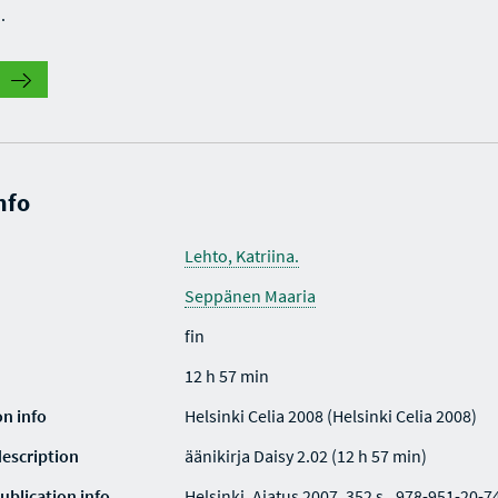
.
nfo
Lehto, Katriina.
Seppänen Maaria
fin
12 h 57 min
on info
Helsinki Celia 2008 (Helsinki Celia 2008)
description
äänikirja Daisy 2.02 (12 h 57 min)
ublication info
Helsinki, Ajatus 2007. 352 s.. 978-951-20-7