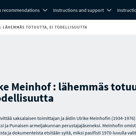
k recommendations
Instructions and support
Instructi
: LÄHEMMÄS TOTUUTTA, EI TODELLISUUTTA
ke Meinhof : lähemmäs totuu
odellisuutta
lvittää saksalaisen toimittajan ja äidin Ulrike Meinhofin (1934-1976) 
iksi ja Punaisen armeijakunnan perustajajäseneksi. Meinhofin omis
ista ja dokumenteista etsitään syitä, miksi pasifisti 1970-luvulla valit