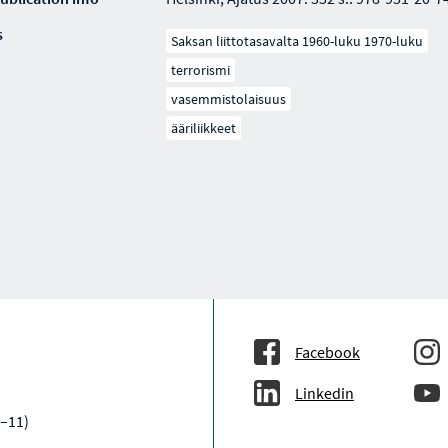
s
Saksan liittotasavalta 1960-luku 1970-luku
terrorismi
vasemmistolaisuus
ääriliikkeet
Facebook
Linkedin
–11)