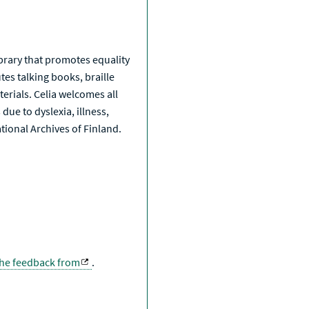
a
library that promotes equality
tes talking books, braille
erials. Celia welcomes all
due to dyslexia, illness,
National Archives of Finland.
the feedback from
.