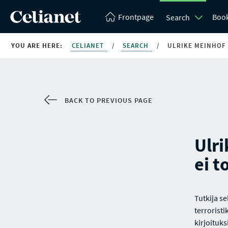
Frontpage
Boo
Search
YOU ARE HERE:
CELIANET
/
SEARCH
/
ULRIKE MEINHOF 
BACK TO PREVIOUS PAGE
Ulri
ei t
Tutkija se
terrorist
kirjoituks