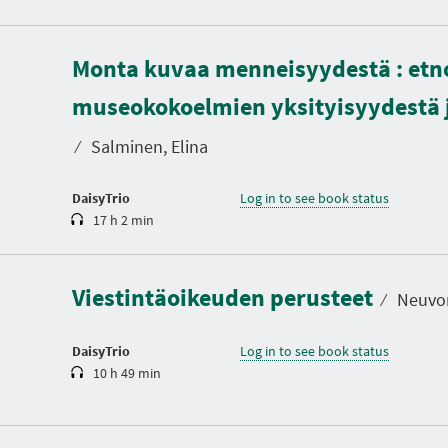
Monta kuvaa menneisyydestä : etn
D
u
museokokoelmien yksityisyydestä j
r
a
t
⁄
Salminen, Elina
i
o
n
DaisyTrio
Log in to see book status
17 h 2 min
D
u
r
a
Viestintäoikeuden perusteet
t
⁄
Neuvon
i
o
n
DaisyTrio
Log in to see book status
10 h 49 min
D
u
r
a