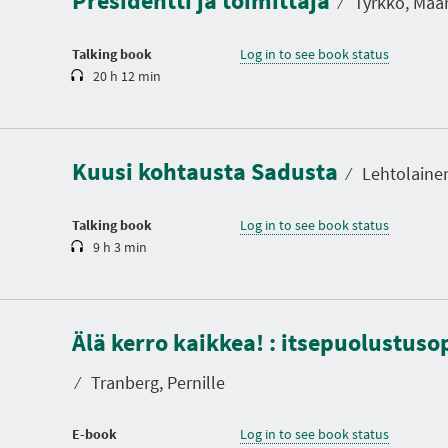
Presidentti ja toimittaja
⁄
Tyrkkö, Maar
i
o
n
Talking book
Log in to see book status
20 h 12 min
D
u
r
a
Kuusi kohtausta Sadusta
t
⁄
Lehtolaine
i
o
n
Talking book
Log in to see book status
9 h 3 min
Älä kerro kaikkea! : itsepuolustus
⁄
Tranberg, Pernille
E-book
Log in to see book status