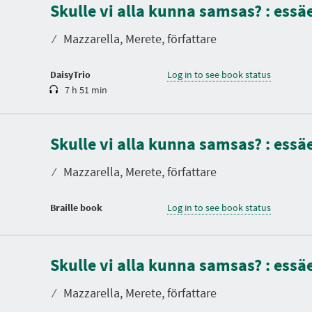
Skulle vi alla kunna samsas? : ess
r
a
t
⁄
Mazzarella, Merete, författare
i
o
n
DaisyTrio
Log in to see book status
7 h 51 min
Skulle vi alla kunna samsas? : ess
⁄
Mazzarella, Merete, författare
Braille book
Log in to see book status
Skulle vi alla kunna samsas? : ess
⁄
Mazzarella, Merete, författare