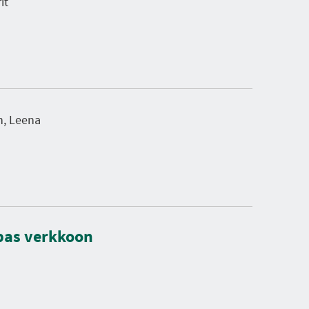
it
n, Leena
opas verkkoon