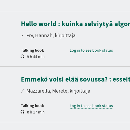
D
u
Hello world : kuinka selviytyä alg
r
a
t
⁄
Fry, Hannah, kirjoittaja
i
o
n
Talking book
Log in to see book status
9 h 44 min
D
u
Emmekö voisi elää sovussa? : esse
r
a
t
⁄
Mazzarella, Merete, kirjoittaja
i
o
n
Talking book
Log in to see book status
8 h 17 min
D
u