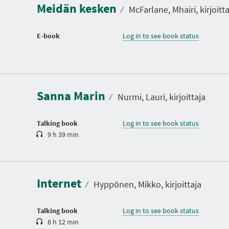
Meidän kesken
⁄
McFarlane, Mhairi, kirjoitta
E-book
Log in to see book status
D
u
r
a
Sanna Marin
t
⁄
Nurmi, Lauri, kirjoittaja
i
o
n
Talking book
Log in to see book status
9 h 39 min
D
u
r
a
Internet
t
⁄
Hyppönen, Mikko, kirjoittaja
i
o
n
Talking book
Log in to see book status
8 h 12 min