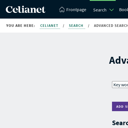
Frontpage
Boo
Search
YOU ARE HERE:
CELIANET
/
SEARCH
/
ADVANCED SEARC
Adv
ADD S
Searc