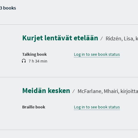
3 books
D
u
r
a
Kurjet lentävät etelään
t
⁄
Ridzén, Lisa, k
i
o
n
Talking book
Log in to see book status
7 h 34 min
Meidän kesken
⁄
McFarlane, Mhairi, kirjoitta
Braille book
Log in to see book status