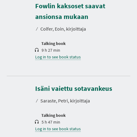
Fowlin kaksoset saavat
D
u
r
ansionsa mukaan
a
t
⁄
Colfer, Eoin, kirjoittaja
i
o
n
Talking book
9 h 27 min
Log in to see book status
D
u
r
Isäni vaiettu sotavankeus
a
t
⁄
Saraste, Petri, kirjoittaja
i
o
n
Talking book
5 h 47 min
Log in to see book status