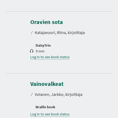
D
u
r
Oravien sota
a
t
⁄
Katajavuori, Riina, kirjoittaja
i
o
n
DaisyTrio
9 min
Log in to see book status
Vainovalkeat
⁄
Volanen, Jarkko, kirjoittaja
Braille book
Log in to see book status