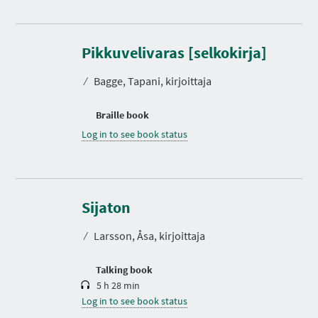
Pikkuvelivaras [selkokirja]
⁄
Bagge, Tapani, kirjoittaja
Braille book
Log in to see book status
D
u
r
Sijaton
a
t
⁄
Larsson, Åsa, kirjoittaja
i
o
n
Talking book
5 h 28 min
Log in to see book status