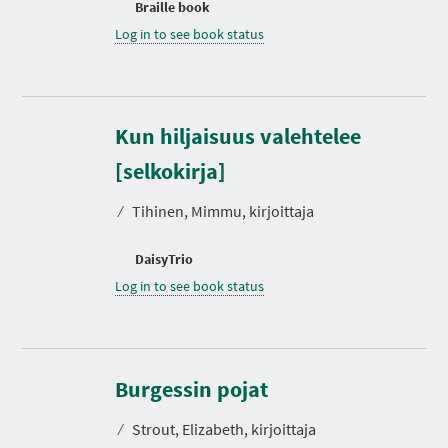
Braille book
Log in to see book status
Kun hiljaisuus valehtelee
[selkokirja]
⁄
Tihinen, Mimmu, kirjoittaja
DaisyTrio
Log in to see book status
D
u
r
Burgessin pojat
a
t
⁄
Strout, Elizabeth, kirjoittaja
i