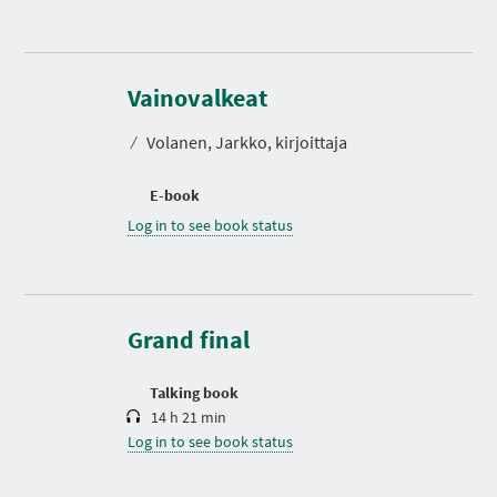
Vainovalkeat
⁄
Volanen, Jarkko, kirjoittaja
E-book
Log in to see book status
D
u
r
a
t
Grand final
i
o
n
Talking book
14 h 21 min
Log in to see book status