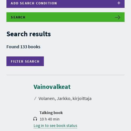
ADD SEARCH CONDITION
SEARCH
F
I
L
Search results
T
E
R
Found 133 books
S
E
A
FILTER SEARCH
R
C
H
D
u
r
Vainovalkeat
a
t
⁄
Volanen, Jarkko, kirjoittaja
i
o
n
Talking book
10 h 40 min
Log in to see book status