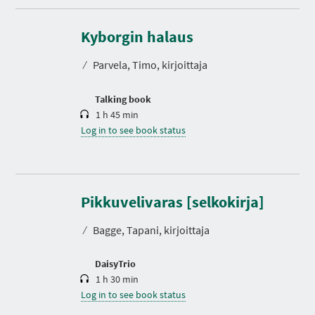
D
u
r
Kyborgin halaus
a
t
⁄
Parvela, Timo, kirjoittaja
i
o
n
Talking book
1 h 45 min
Log in to see book status
D
u
r
Pikkuvelivaras [selkokirja]
a
t
⁄
Bagge, Tapani, kirjoittaja
i
o
n
DaisyTrio
1 h 30 min
Log in to see book status