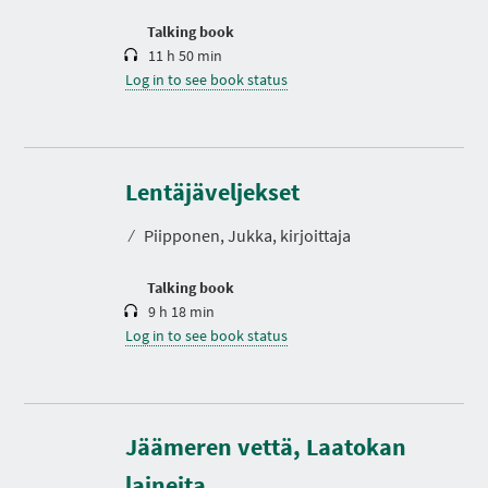
o
n
Talking book
11 h 50 min
Log in to see book status
D
u
r
Lentäjäveljekset
a
t
⁄
Piipponen, Jukka, kirjoittaja
i
o
n
Talking book
9 h 18 min
Log in to see book status
Jäämeren vettä, Laatokan
D
u
r
laineita