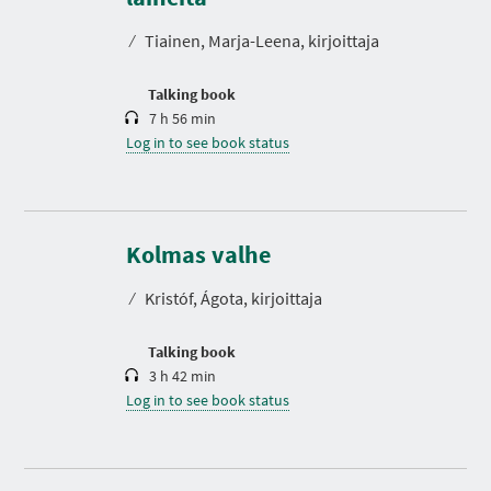
a
t
⁄
Tiainen, Marja-Leena, kirjoittaja
i
o
n
Talking book
7 h 56 min
Log in to see book status
D
u
r
Kolmas valhe
a
t
⁄
Kristóf, Ágota, kirjoittaja
i
o
n
Talking book
3 h 42 min
Log in to see book status