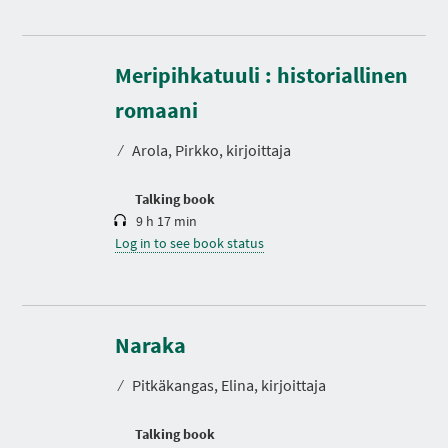
Meripihkatuuli : historiallinen
D
u
r
romaani
a
t
⁄
Arola, Pirkko, kirjoittaja
i
o
n
Talking book
9 h 17 min
Log in to see book status
D
u
r
Naraka
a
t
⁄
Pitkäkangas, Elina, kirjoittaja
i
o
n
N
P
P
P
P
Talking book
P
P
E
A
A
A
A
A
A