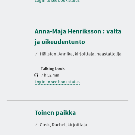
Log in to see book status
Anna-Maja Henriksson : valta
D
u
r
ja oikeudentunto
a
t
⁄
Hällsten, Annika, kirjoittaja, haastattelija
i
o
n
Talking book
7 h 52 min
Log in to see book status
D
u
r
Toinen paikka
a
t
⁄
Cusk, Rachel, kirjoittaja
i
o