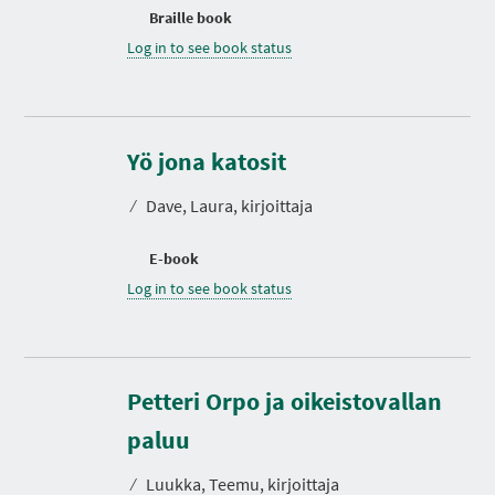
Braille book
Log in to see book status
Yö jona katosit
⁄
Dave, Laura, kirjoittaja
E-book
Log in to see book status
Petteri Orpo ja oikeistovallan
D
u
r
paluu
a
t
⁄
Luukka, Teemu, kirjoittaja
i