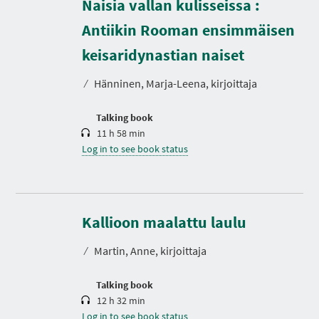
Naisia vallan kulisseissa :
Antiikin Rooman ensimmäisen
D
u
r
keisaridynastian naiset
a
t
⁄
Hänninen, Marja-Leena, kirjoittaja
i
o
n
Talking book
11 h 58 min
Log in to see book status
D
u
r
Kallioon maalattu laulu
a
t
⁄
Martin, Anne, kirjoittaja
i
o
n
Talking book
12 h 32 min
Log in to see book status