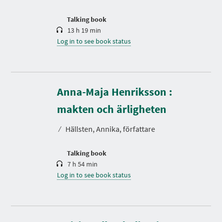
o
n
Talking book
13 h 19 min
Log in to see book status
Anna-Maja Henriksson :
D
u
r
makten och ärligheten
a
t
⁄
Hällsten, Annika, författare
i
o
n
Talking book
7 h 54 min
Log in to see book status