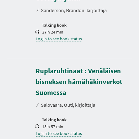
a
t
⁄
Sanderson, Brandon, kirjoittaja
i
o
n
Talking book
27 h 24 min
Log in to see book status
Ruplaruhtinaat : Venäläisen
bisneksen hämähäkinverkot
D
u
r
Suomessa
a
t
⁄
Salovaara, Outi, kirjoittaja
i
o
n
Talking book
15 h 57 min
Log in to see book status