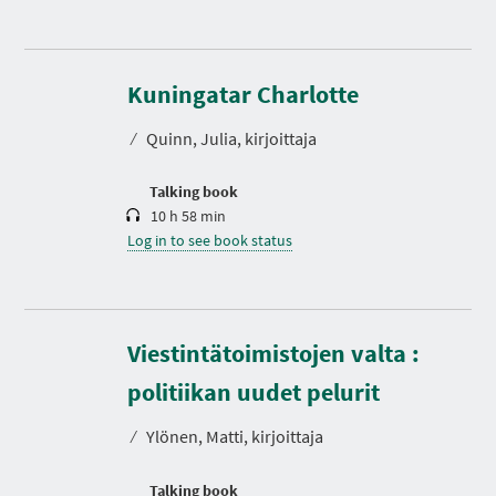
D
u
r
Kuningatar Charlotte
a
t
⁄
Quinn, Julia, kirjoittaja
i
o
n
Talking book
10 h 58 min
Log in to see book status
Viestintätoimistojen valta :
D
u
r
politiikan uudet pelurit
a
t
⁄
Ylönen, Matti, kirjoittaja
i
o
n
Talking book