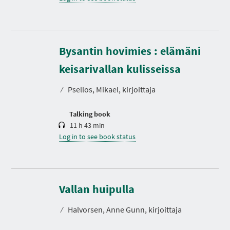
Bysantin hovimies : elämäni
D
u
r
keisarivallan kulisseissa
a
t
⁄
Psellos, Mikael, kirjoittaja
i
o
n
Talking book
11 h 43 min
Log in to see book status
D
u
r
Vallan huipulla
a
t
⁄
Halvorsen, Anne Gunn, kirjoittaja
i
o
n