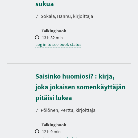
r
sukua
a
t
⁄
Sokala, Hannu, kirjoittaja
i
o
n
Talking book
13 h 32 min
Log in to see book status
Saisinko huomiosi? : kirja,
joka jokaisen somenkäyttäjän
D
u
r
pitäisi lukea
a
t
⁄
Pölönen, Perttu, kirjoittaja
i
o
n
Talking book
12 h 9 min