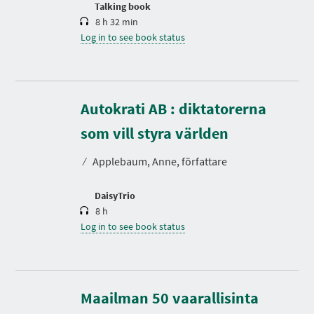
Talking book
8 h 32 min
Log in to see book status
Autokrati AB : diktatorerna
D
u
r
som vill styra världen
a
t
⁄
Applebaum, Anne, författare
i
o
n
DaisyTrio
8 h
Log in to see book status
Maailman 50 vaarallisinta
D
u