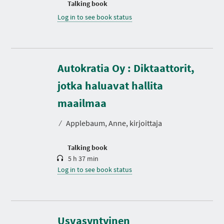
Talking book
Log in to see book status
Autokratia Oy : Diktaattorit,
jotka haluavat hallita
D
u
r
maailmaa
a
t
⁄
Applebaum, Anne, kirjoittaja
i
o
n
Talking book
5 h 37 min
Log in to see book status
D
u
r
Usvasyntyinen