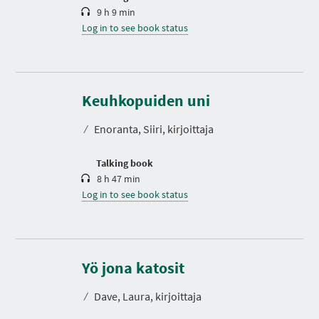
9 h 9 min
Log in to see book status
D
u
r
Keuhkopuiden uni
a
t
⁄
Enoranta, Siiri, kirjoittaja
i
o
n
Talking book
8 h 47 min
Log in to see book status
Yö jona katosit
⁄
Dave, Laura, kirjoittaja