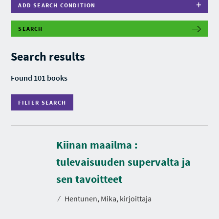
ADD SEARCH CONDITION
SEARCH
F
I
L
Search results
T
E
R
Found 101 books
S
E
A
FILTER SEARCH
R
C
H
Kiinan maailma :
tulevaisuuden supervalta ja
sen tavoitteet
⁄
Hentunen, Mika, kirjoittaja