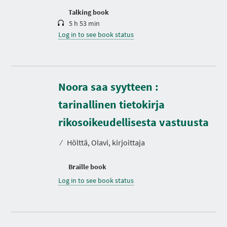
n
Talking book
5 h 53 min
Log in to see book status
Noora saa syytteen :
tarinallinen tietokirja
rikosoikeudellisesta vastuusta
⁄
Hölttä, Olavi, kirjoittaja
Braille book
Log in to see book status