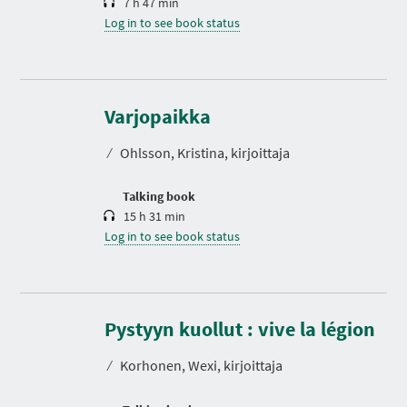
7 h 47 min
Log in to see book status
D
u
r
Varjopaikka
a
t
⁄
Ohlsson, Kristina, kirjoittaja
i
o
n
Talking book
15 h 31 min
Log in to see book status
D
u
r
Pystyyn kuollut : vive la légion
a
t
⁄
Korhonen, Wexi, kirjoittaja
i
o
n