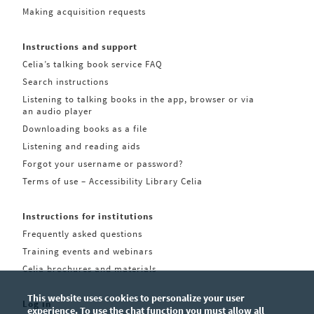
Making acquisition requests
Instructions and support
Celia’s talking book service FAQ
Search instructions
Listening to talking books in the app, browser or via
an audio player
Downloading books as a file
Listening and reading aids
Forgot your username or password?
Terms of use – Accessibility Library Celia
Instructions for institutions
Frequently asked questions
Training events and webinars
Celia brochures and materials
This website uses cookies to personalize your user
Log in
experience. To use the chat function you must allow all