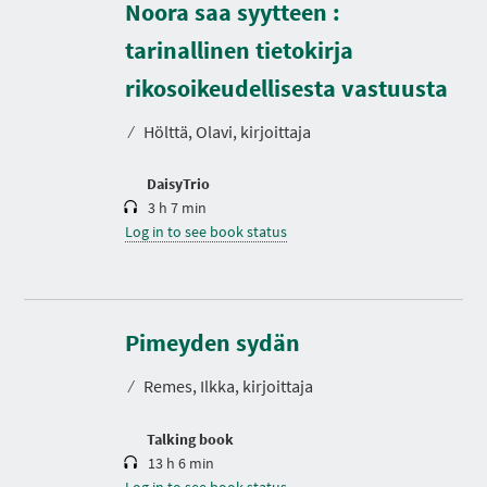
Noora saa syytteen :
tarinallinen tietokirja
D
u
r
rikosoikeudellisesta vastuusta
a
t
⁄
Hölttä, Olavi, kirjoittaja
i
o
n
DaisyTrio
3 h 7 min
Log in to see book status
D
u
r
Pimeyden sydän
a
t
⁄
Remes, Ilkka, kirjoittaja
i
o
n
Talking book
13 h 6 min
Log in to see book status