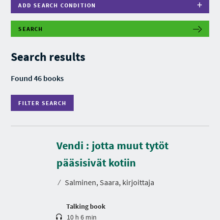
ADD SEARCH CONDITION
SEARCH
F
I
L
Search results
T
E
R
Found 46 books
S
E
A
FILTER SEARCH
R
C
H
Vendi : jotta muut tytöt
D
u
r
pääsisivät kotiin
a
t
⁄
Salminen, Saara, kirjoittaja
i
o
n
Talking book
10 h 6 min