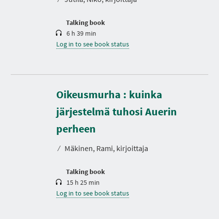
i
o
n
Talking book
6 h 39 min
Log in to see book status
Oikeusmurha : kuinka
järjestelmä tuhosi Auerin
D
u
r
perheen
a
t
⁄
Mäkinen, Rami, kirjoittaja
i
o
n
Talking book
15 h 25 min
Log in to see book status