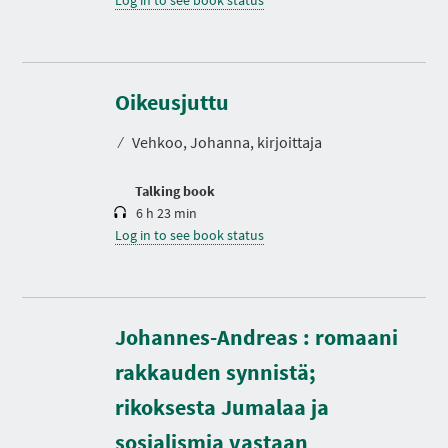
D
u
r
Oikeusjuttu
a
t
⁄
Vehkoo, Johanna, kirjoittaja
i
o
n
Talking book
6 h 23 min
Log in to see book status
Johannes-Andreas : romaani
rakkauden synnistä;
rikoksesta Jumalaa ja
D
u
r
sosialismia vastaan