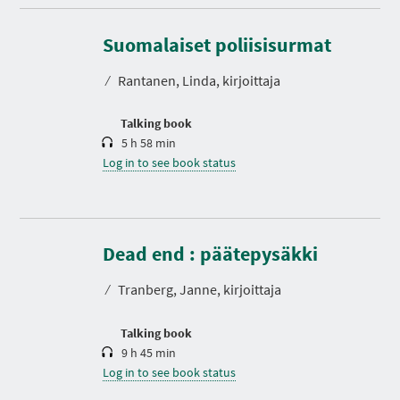
D
u
r
Suomalaiset poliisisurmat
a
t
⁄
Rantanen, Linda, kirjoittaja
i
o
n
Talking book
5 h 58 min
Log in to see book status
D
u
r
Dead end : päätepysäkki
a
t
⁄
Tranberg, Janne, kirjoittaja
i
o
n
Talking book
9 h 45 min
Log in to see book status