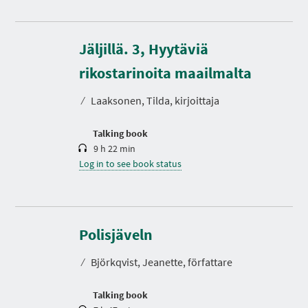
Jäljillä. 3, Hyytäviä
D
u
r
rikostarinoita maailmalta
a
t
⁄
Laaksonen, Tilda, kirjoittaja
i
o
n
Talking book
9 h 22 min
Log in to see book status
D
u
r
Polisjäveln
a
t
⁄
Björkqvist, Jeanette, författare
i
o
n
Talking book