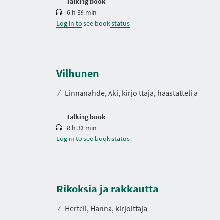
Talking book
6 h 39 min
Log in to see book status
D
u
r
Vilhunen
a
t
⁄
Linnanahde, Aki, kirjoittaja, haastattelija
i
o
n
Talking book
8 h 33 min
Log in to see book status
D
u
r
Rikoksia ja rakkautta
a
t
⁄
Hertell, Hanna, kirjoittaja
i
o