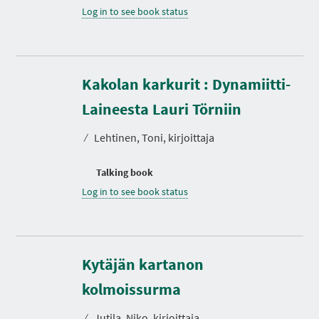
Log in to see book status
Kakolan karkurit : Dynamiitti-
Laineesta Lauri Törniin
⁄
Lehtinen, Toni, kirjoittaja
Talking book
Log in to see book status
Kytäjän kartanon
D
u
r
kolmoissurma
a
t
⁄
Jutila, Niko, kirjoittaja