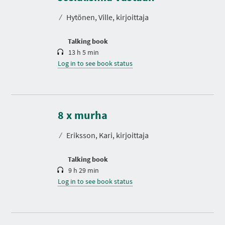
a
t
⁄
Hytönen, Ville, kirjoittaja
i
o
n
Talking book
13 h 5 min
Log in to see book status
D
u
r
8 x murha
a
t
⁄
Eriksson, Kari, kirjoittaja
i
o
n
Talking book
9 h 29 min
Log in to see book status