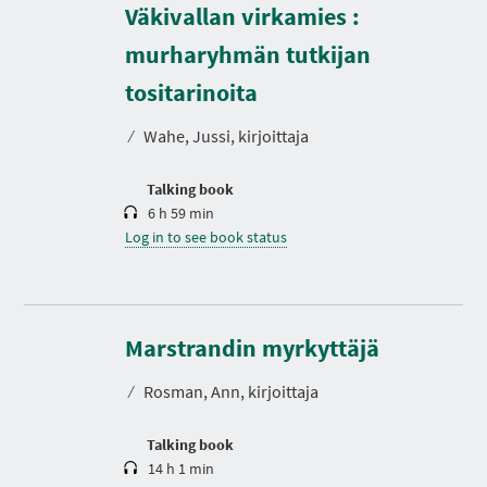
Väkivallan virkamies :
murharyhmän tutkijan
D
u
r
tositarinoita
a
t
⁄
Wahe, Jussi, kirjoittaja
i
o
n
Talking book
6 h 59 min
Log in to see book status
D
u
r
Marstrandin myrkyttäjä
a
t
⁄
Rosman, Ann, kirjoittaja
i
o
n
N
P
P
P
Talking book
E
A
A
A
14 h 1 min
X
G
G
G