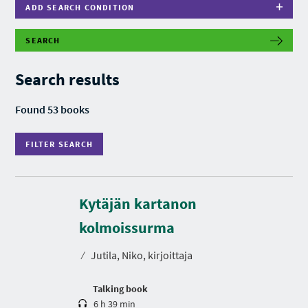
ADD SEARCH CONDITION
SEARCH
F
I
L
Search results
T
E
R
Found 53 books
S
E
A
FILTER SEARCH
R
C
H
Kytäjän kartanon
D
u
r
kolmoissurma
a
t
⁄
Jutila, Niko, kirjoittaja
i
o
n
Talking book
6 h 39 min