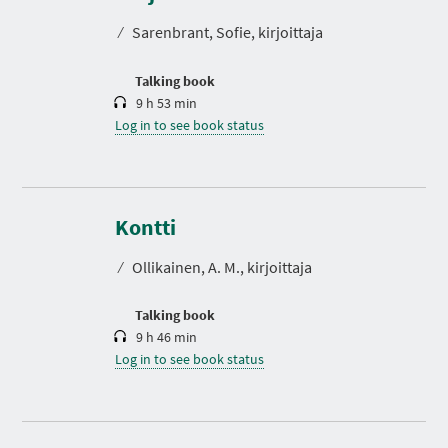
a
t
⁄
Sarenbrant, Sofie, kirjoittaja
i
o
n
Talking book
9 h 53 min
Log in to see book status
D
u
r
Kontti
a
t
⁄
Ollikainen, A. M., kirjoittaja
i
o
n
Talking book
9 h 46 min
Log in to see book status
D
u