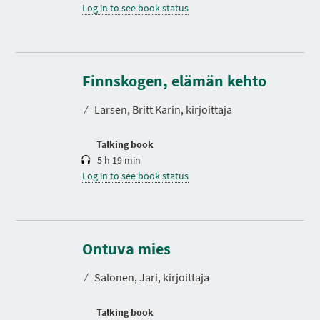
Log in to see book status
D
u
r
Finnskogen, elämän kehto
a
t
⁄
Larsen, Britt Karin, kirjoittaja
i
o
n
Talking book
5 h 19 min
Log in to see book status
D
u
r
Ontuva mies
a
t
⁄
Salonen, Jari, kirjoittaja
i
o
n
N
P
P
P
Talking book
E