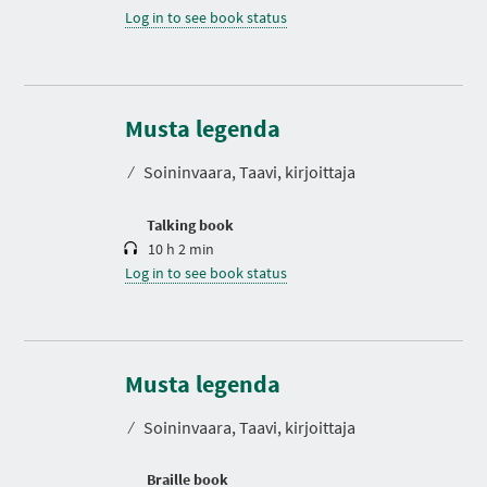
Log in to see book status
D
u
r
Musta legenda
a
t
⁄
Soininvaara, Taavi, kirjoittaja
i
o
n
Talking book
10 h 2 min
Log in to see book status
Musta legenda
⁄
Soininvaara, Taavi, kirjoittaja
Braille book