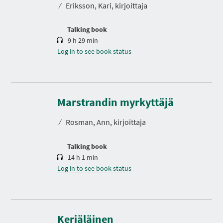
⁄
Eriksson, Kari, kirjoittaja
i
o
n
Talking book
9 h 29 min
Log in to see book status
D
u
r
Marstrandin myrkyttäjä
a
t
⁄
Rosman, Ann, kirjoittaja
i
o
n
Talking book
14 h 1 min
Log in to see book status
D
u
r
Kerjäläinen