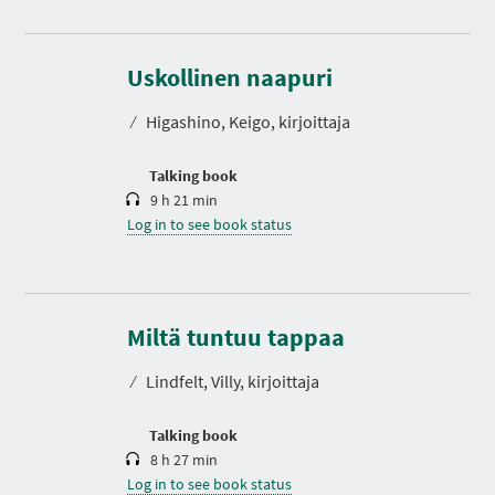
D
u
r
Uskollinen naapuri
a
t
⁄
Higashino, Keigo, kirjoittaja
i
o
n
Talking book
9 h 21 min
Log in to see book status
D
u
r
Miltä tuntuu tappaa
a
t
⁄
Lindfelt, Villy, kirjoittaja
i
o
n
Talking book
8 h 27 min
Log in to see book status