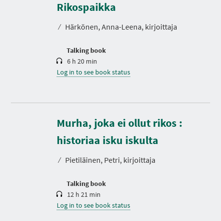
r
Rikospaikka
a
t
⁄
Härkönen, Anna-Leena, kirjoittaja
i
o
n
Talking book
6 h 20 min
Log in to see book status
Murha, joka ei ollut rikos :
D
u
r
historiaa isku iskulta
a
t
⁄
Pietiläinen, Petri, kirjoittaja
i
o
n
Talking book
12 h 21 min
Log in to see book status