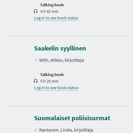
n
Talking book
4 h 42 min
Log in to see book status
D
u
r
Saakelin syyllinen
a
t
⁄
With, Mikko, kirjoittaja
i
o
n
Talking book
5 h 20 min
Log in to see book status
D
u
r
Suomalaiset poliisisurmat
a
t
⁄
Rantanen, Linda, kirjoittaja
i