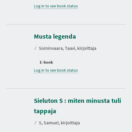
Log in to see book status
Musta legenda
⁄
Soininvaara, Taavi, kirjoittaja
E-book
Log in to see book status
Sieluton S : miten minusta tuli
D
u
r
tappaja
a
t
⁄
S, Samuel, kirjoittaja
i
o