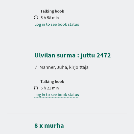
o
n
Talking book
5 h 58 min
Log in to see book status
D
u
r
Ulvilan surma : juttu 2472
a
t
⁄
Manner, Juha, kirjoittaja
i
o
n
Talking book
5 h 21 min
Log in to see book status
D
u
r
8 x murha
a
t