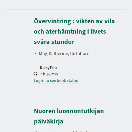
Övervintring : vikten av vila
och återhämtning i livets
D
u
r
svåra stunder
a
t
⁄
May, Katherine, författare
i
o
n
DaisyTrio
7 h 28 min
Log in to see book status
Nuoren luonnontutkijan
D
u
r
päiväkirja
a
t