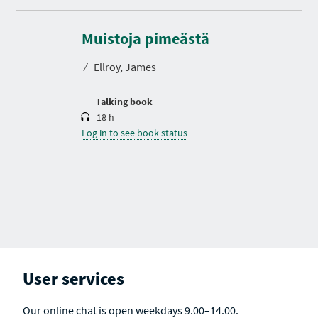
D
u
r
Muistoja pimeästä
a
t
⁄
Ellroy, James
i
o
n
Talking book
18 h
Log in to see book status
User services
Our online chat is open weekdays 9.00–14.00.