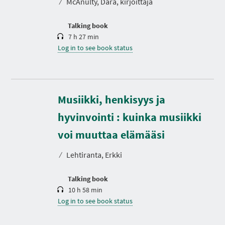
⁄
McAnulty, Dara, kirjoittaja
i
o
n
Talking book
7 h 27 min
Log in to see book status
Musiikki, henkisyys ja
hyvinvointi : kuinka musiikki
D
u
r
voi muuttaa elämääsi
a
t
⁄
Lehtiranta, Erkki
i
o
n
Talking book
10 h 58 min
Log in to see book status