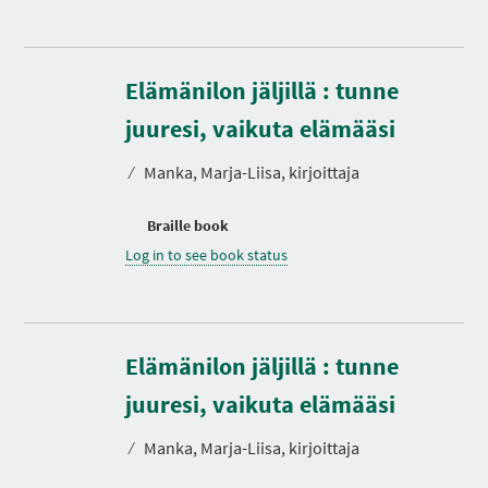
Elämänilon jäljillä : tunne
juuresi, vaikuta elämääsi
⁄
Manka, Marja-Liisa, kirjoittaja
Braille book
Log in to see book status
Elämänilon jäljillä : tunne
D
u
r
juuresi, vaikuta elämääsi
a
t
⁄
Manka, Marja-Liisa, kirjoittaja
i
o