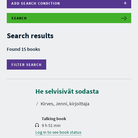
ADD SEARCH CONDITION
SEARCH
F
I
L
Search results
T
E
R
Found 15 books
S
E
A
FILTER SEARCH
R
C
H
D
u
r
He selvisivät sodasta
a
t
⁄
Kirves, Jenni, kirjoittaja
i
o
n
Talking book
9 h 51 min
Log in to see book status