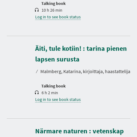
n
Talking book
10 h 26 min
Log in to see book status
Äiti, tule kotiin! : tarina pienen
D
u
r
lapsen surusta
a
t
⁄
Malmberg, Katarina, kirjoittaja, haastattelija
i
o
n
Talking book
6 h 2 min
Log in to see book status
Närmare naturen : vetenskap