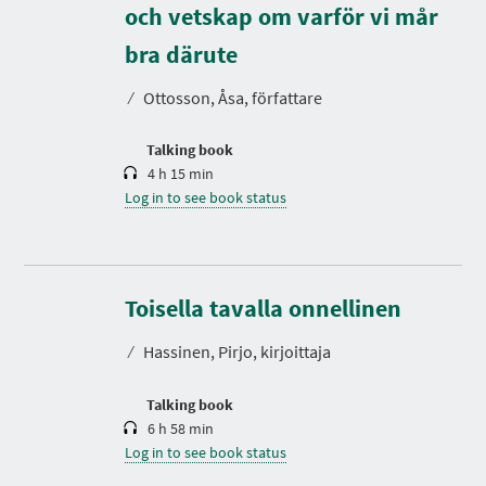
och vetskap om varför vi mår
D
u
r
bra därute
a
t
⁄
Ottosson, Åsa, författare
i
o
n
Talking book
4 h 15 min
Log in to see book status
D
u
r
Toisella tavalla onnellinen
a
t
⁄
Hassinen, Pirjo, kirjoittaja
i
o
n
Talking book
6 h 58 min
Log in to see book status