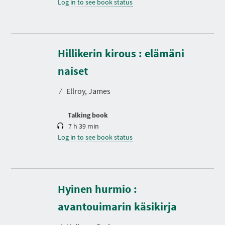
Log in to see book status
Hillikerin kirous : elämäni
D
u
r
naiset
a
t
⁄
Ellroy, James
i
o
n
Talking book
7 h 39 min
Log in to see book status
Hyinen hurmio :
D
u
r
avantouimarin käsikirja
a
t