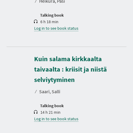
⁄
Heikura, Pasi
i
o
n
Talking book
6 h 18 min
Log in to see book status
Kuin salama kirkkaalta
taivaalta : kriisit ja niistä
D
u
r
selviytyminen
a
t
⁄
Saari, Salli
i
o
n
Talking book
14 h 21 min
Log in to see book status