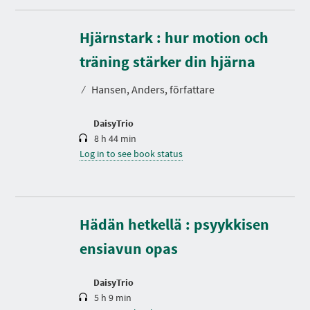
Hjärnstark : hur motion och
D
u
r
träning stärker din hjärna
a
t
⁄
Hansen, Anders, författare
i
o
n
DaisyTrio
8 h 44 min
Log in to see book status
D
u
r
Hädän hetkellä : psyykkisen
a
t
ensiavun opas
i
o
n
DaisyTrio
5 h 9 min