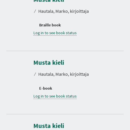
⁄
Hautala, Marko, kirjoittaja
Braille book
Log in to see book status
Musta kieli
⁄
Hautala, Marko, kirjoittaja
E-book
Log in to see book status
D
u
r
Musta kieli
a