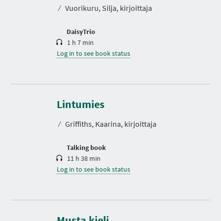
t
⁄
Vuorikuru, Silja, kirjoittaja
i
o
n
DaisyTrio
1 h 7 min
Log in to see book status
D
u
r
Lintumies
a
t
⁄
Griffiths, Kaarina, kirjoittaja
i
o
n
Talking book
11 h 38 min
Log in to see book status
Musta kieli