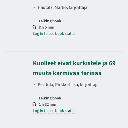
t
⁄
Hautala, Marko, kirjoittaja
i
o
n
Talking book
8 h 5 min
Log in to see book status
Kuolleet eivät kurkistele ja 69
D
u
r
muuta karmivaa tarinaa
a
t
⁄
Perttula, Pirkko-Liisa, kirjoittaja
i
o
n
Talking book
1 h 32 min
Log in to see book status