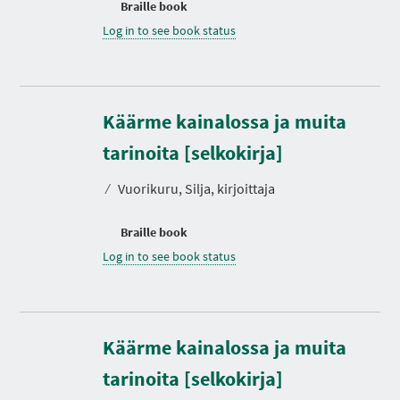
Braille book
Log in to see book status
Käärme kainalossa ja muita
tarinoita [selkokirja]
⁄
Vuorikuru, Silja, kirjoittaja
Braille book
Log in to see book status
Käärme kainalossa ja muita
D
u
r
tarinoita [selkokirja]
a