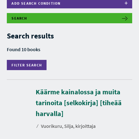
ADD SEARCH CONDITION
SEARCH
F
I
L
Search results
T
E
R
Found 10 books
S
E
A
FILTER SEARCH
R
C
H
Käärme kainalossa ja muita
tarinoita [selkokirja] [tiheää
harvalla]
⁄
Vuorikuru, Silja, kirjoittaja