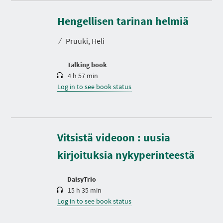
D
u
r
Hengellisen tarinan helmiä
a
t
⁄
Pruuki, Heli
i
o
n
Talking book
4 h 57 min
Log in to see book status
D
u
r
Vitsistä videoon : uusia
a
t
kirjoituksia nykyperinteestä
i
o
n
DaisyTrio
15 h 35 min
Log in to see book status