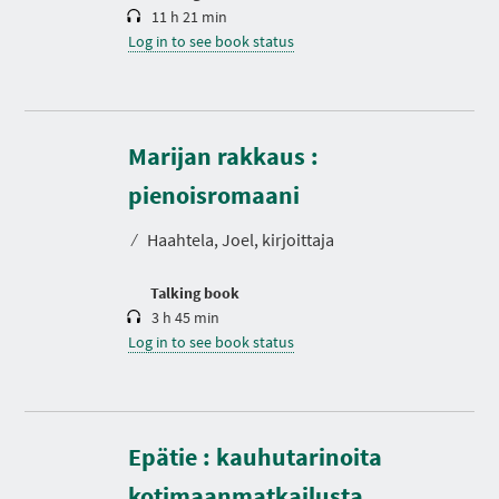
11 h 21 min
Log in to see book status
Marijan rakkaus :
D
u
r
pienoisromaani
a
t
⁄
Haahtela, Joel, kirjoittaja
i
o
n
Talking book
3 h 45 min
Log in to see book status
D
u
r
Epätie : kauhutarinoita
a
t
kotimaanmatkailusta