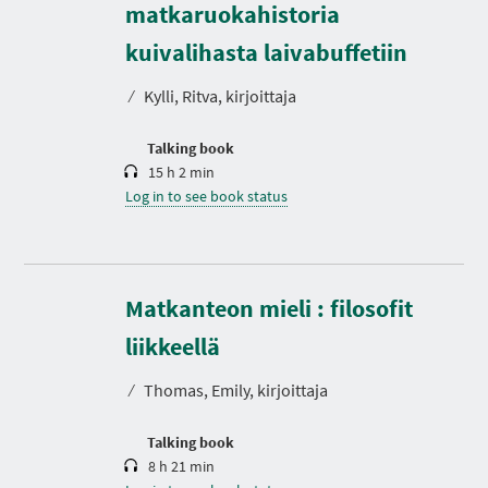
matkaruokahistoria
D
u
r
kuivalihasta laivabuffetiin
a
t
⁄
Kylli, Ritva, kirjoittaja
i
o
n
Talking book
15 h 2 min
Log in to see book status
Matkanteon mieli : filosofit
D
u
r
liikkeellä
a
t
⁄
Thomas, Emily, kirjoittaja
i
o
n
Talking book
8 h 21 min