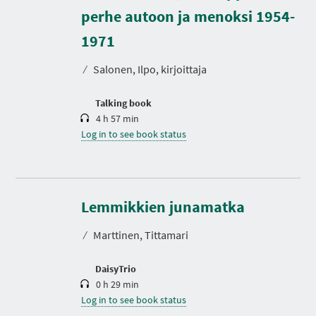
perhe autoon ja menoksi 1954-
D
u
r
1971
a
t
⁄
Salonen, Ilpo, kirjoittaja
i
o
n
Talking book
4 h 57 min
Log in to see book status
D
u
r
Lemmikkien junamatka
a
t
⁄
Marttinen, Tittamari
i
o
n
DaisyTrio
0 h 29 min
Log in to see book status