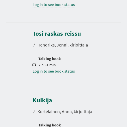
Log in to see book status
D
u
r
Tosi raskas reissu
a
t
⁄
Hendriks, Jenni, kirjoittaja
i
o
n
Talking book
7 h 31 min
Log in to see book status
D
u
r
Kulkija
a
t
⁄
Kortelainen, Anna, kirjoittaja
i
o
n
Talking book