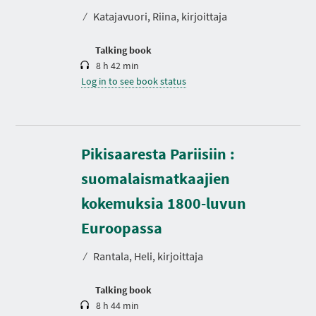
t
⁄
Katajavuori, Riina, kirjoittaja
i
o
n
Talking book
8 h 42 min
Log in to see book status
Pikisaaresta Pariisiin :
suomalaismatkaajien
kokemuksia 1800-luvun
D
u
r
Euroopassa
a
t
⁄
Rantala, Heli, kirjoittaja
i
o
n
Talking book
8 h 44 min