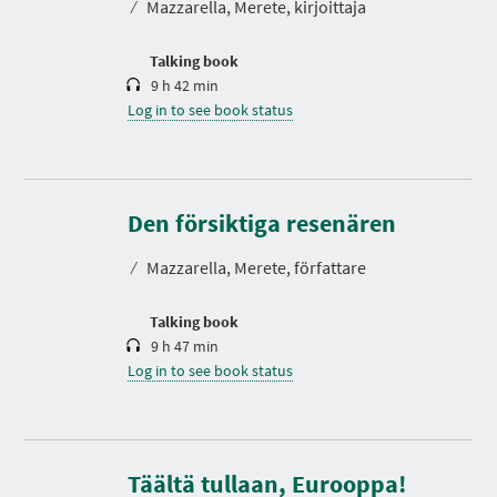
⁄
Mazzarella, Merete, kirjoittaja
i
o
n
Talking book
9 h 42 min
Log in to see book status
D
u
r
Den försiktiga resenären
a
t
⁄
Mazzarella, Merete, författare
i
o
n
Talking book
9 h 47 min
Log in to see book status
Täältä tullaan, Eurooppa!