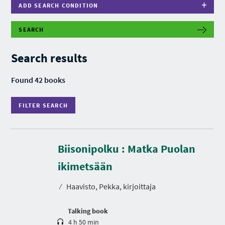
ADD SEARCH CONDITION
SEARCH
F
I
L
Search results
T
E
R
Found 42 books
S
E
A
FILTER SEARCH
R
C
H
Biisonipolku : Matka Puolan
D
u
r
ikimetsään
a
t
⁄
Haavisto, Pekka, kirjoittaja
i
o
n
Talking book
4 h 50 min