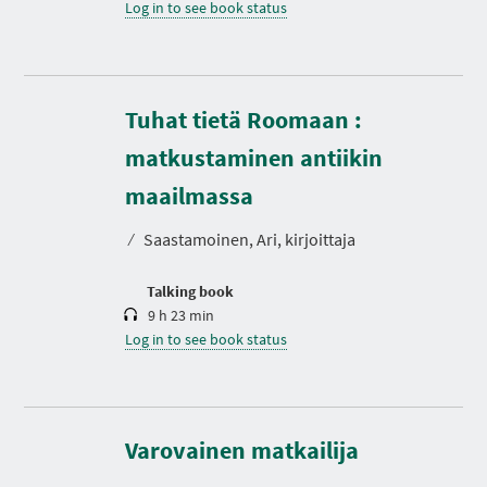
Log in to see book status
Tuhat tietä Roomaan :
matkustaminen antiikin
D
u
r
maailmassa
a
t
⁄
Saastamoinen, Ari, kirjoittaja
i
o
n
Talking book
9 h 23 min
Log in to see book status
D
u
r
Varovainen matkailija
a
t