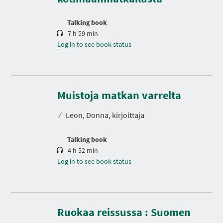
i
o
n
Talking book
7 h 59 min
Log in to see book status
D
u
r
Muistoja matkan varrelta
a
t
⁄
Leon, Donna, kirjoittaja
i
o
n
Talking book
4 h 52 min
Log in to see book status
Ruokaa reissussa : Suomen