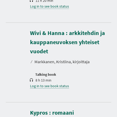
11 h 20 min
Log in to see book status
Wivi & Hanna : arkkitehdin ja
kauppaneuvoksen yhteiset
D
u
r
vuodet
a
t
⁄
Markkanen, Kristiina, kirjoittaja
i
o
n
Talking book
8 h 13 min
Log in to see book status
D
u
r
Kypros : romaani
a